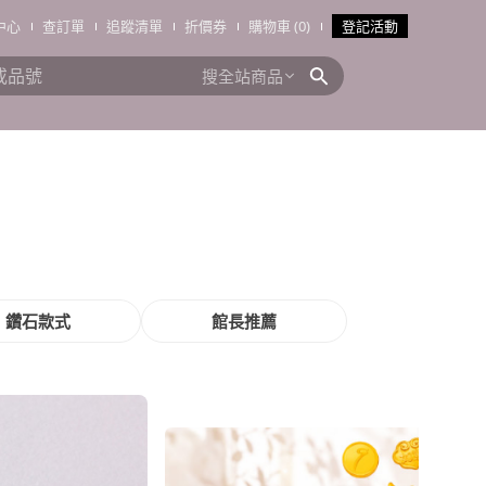
中心
查訂單
追蹤清單
折價券
購物車 (0)
登記活動
搜全站商品
鑽石款式
館長推薦