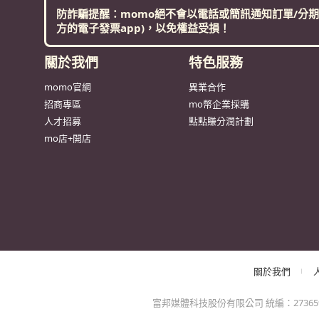
防詐騙提醒：momo絕不會以電話或簡訊通知訂單/分期
方的電子發票app)，以免權益受損！
關於我們
特色服務
momo官網
異業合作
招商專區
mo幣企業採購
人才招募
點點賺分潤計劃
mo店+開店
關於我們
富邦媒體科技股份有限公司 統編：27365925 