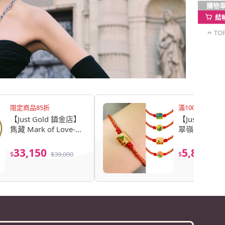
購物
結
TO
限定商品85折
滿10000折888
【Just Gold 鎮金店】
【Just Gol
雋藏 Mark of Love-任
翠嶺福緣-任選
選 黃金手鍊
繩(網路限定)
33,150
5,808
$
$
39,000
$
$
6,