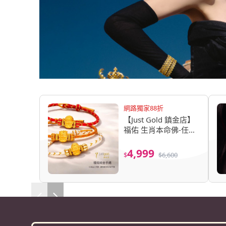
網路獨家88折
【Just Gold 鎮金店】
福佑 生肖本命佛-任選
黃金手繩 (網路限定/新
品上市)
4,999
$
$
6,600