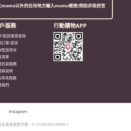
momo以外的任何地方輸入momo帳密(例如非政府官
戶服務
行動購物APP
單/配送進度查詢
消訂單/退貨
改配送地址
蹤清單
速到貨服務
價券說明
AQ常見問題
絡我們
Instagram
業者登錄字號：A-127365925-00000-7