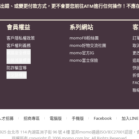
出錯、或變更付款方式，更不會要您前往ATM進行任何操作！不應在
會員權益
系列網站
客
客戶隱私權政策
momoFB粉絲團
訂
客戶權利義務
momo好物交流社團
取
網路安全標章
momo官方IG
更
包裝減量標章
momo富立保險
追
防詐騙宣導
快
碳足跡標籤
折
F
聯
人才招募
招商專區
電腦版
手機版
Facebook
加入LINE
台北市 114 內湖區洲子街 96 號 4 樓 富邦momo通過ISO/IEC27001認證，食品
版權所有 copyright © 2006 momo.com Inc. All Rights Reserved.