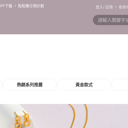
APP下載
點點賺分潤計劃
登入
/
註冊
會員
熱銷系列推薦
黃金款式