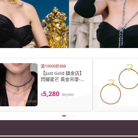
滿10000折888
【Just Gold 鎮金店】
閃耀星芒 黃金吊墜-不
含鍊(網路限定)
5,280
$
$
6,000