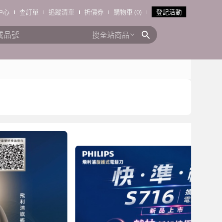
中心
查訂單
追蹤清單
折價券
購物車 (0)
登記活動
搜全站商品