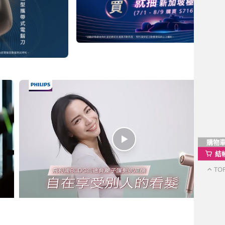
購物
結
TO