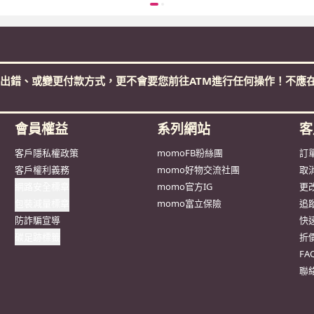
出錯、或變更付款方式，更不會要您前往ATM進行任何操作！不應在
會員權益
系列網站
客
客戶隱私權政策
momoFB粉絲團
訂
客戶權利義務
momo好物交流社團
取
網路安全標章
momo官方IG
更
包裝減量標章
momo富立保險
追
防詐騙宣導
快
碳足跡標籤
折
F
聯