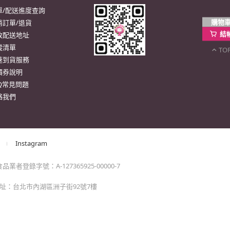
單/配送進度查詢
購物
消訂單/退貨
結
改配送地址
蹤清單
TO
速到貨服務
價券說明
AQ常見問題
絡我們
Instagram
業者登錄字號：A-127365925-00000-7
 地址：台北市內湖區洲子街92號7樓