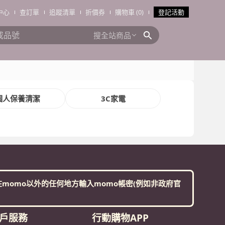
中心
查訂單
追蹤清單
折價券
購物車 (0)
登記活動
搜全站商品
個人保養清潔
3C家電
momo以外的任何地方輸入momo帳密(例如非政府官
戶服務
行動購物APP