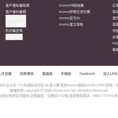
客戶隱私權政策
momoFB粉絲團
訂
客戶權利義務
momo好物交流社團
取
網路安全標章
momo官方IG
更
包裝減量標章
momo富立保險
追
防詐騙宣導
快
碳足跡標籤
折
F
聯
人才招募
招商專區
電腦版
手機版
Facebook
加入LINE
台北市 114 內湖區洲子街 96 號 4 樓 富邦momo通過ISO/IEC27001認證，食品
版權所有 copyright © 2006 momo.com Inc. All Rights Reserved.
有限公司提供 註冊編號：交觀綜2152號 旅遊專線電話：0800-777-616