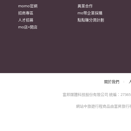
momo官網
異業合作
招商專區
mo幣企業採購
人才招募
點點賺分潤計劃
mo店+開店
關於我們
富邦媒體科技股份有限公司 統編：27365925 
網站中旅遊行程商品由富昇旅行社股份