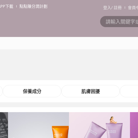
APP下載
點點賺分潤計劃
登入
/
註冊
會員
保養成分
肌膚困擾