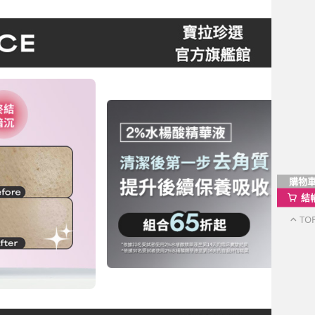
購物
結
TO