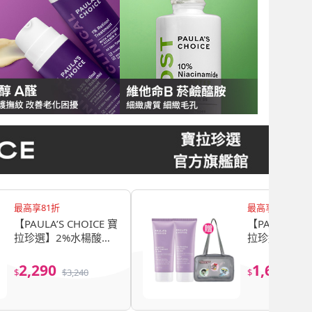
最高享81折
最高享81折
【PAULA’S CHOICE 寶
【PAULA’S C
拉珍選】2%水楊酸身
拉珍選】水果
體乳3入(囤貨組)
(2%水楊酸身
210ml+10
2,290
1,660
$
$
3,240
$
$
2,
乳210ml)