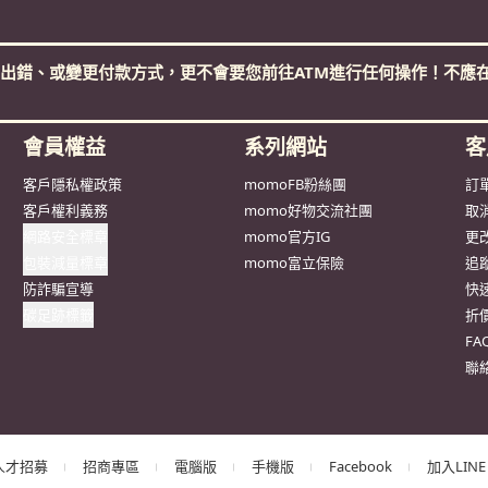
出錯、或變更付款方式，更不會要您前往ATM進行任何操作！不應在
會員權益
系列網站
客
客戶隱私權政策
momoFB粉絲團
訂
客戶權利義務
momo好物交流社團
取
網路安全標章
momo官方IG
更
包裝減量標章
momo富立保險
追
防詐騙宣導
快
碳足跡標籤
折
F
聯
人才招募
招商專區
電腦版
手機版
Facebook
加入LINE