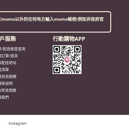
momo以外的任何地方輸入momo帳密(例如非政府官
戶服務
行動購物APP
單/配送進度查詢
消訂單/退貨
改配送地址
蹤清單
速到貨服務
價券說明
AQ常見問題
絡我們
Instagram