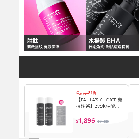
最高享81折
【PAULA’S CHOICE 寶
拉珍選】2%水楊酸精
華液118mlx2入組
1,896
$
$
2,400