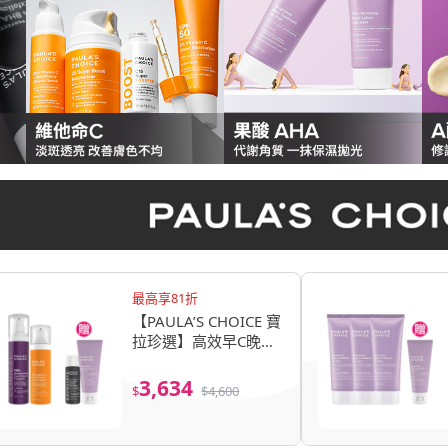
最高享81折
【PAULA’S CHOICE 寶
拉珍選】高效早C晚
A(高效A醛PRO新生精
華＋C25瞬效亮白淡斑
3,634
$
$
4,600
精華)