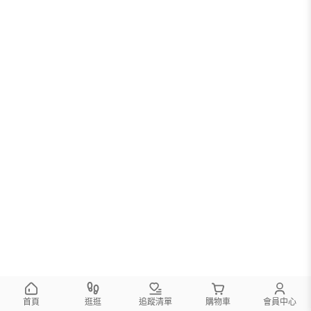
首頁
逛逛
追蹤清單
購物車
會員中心