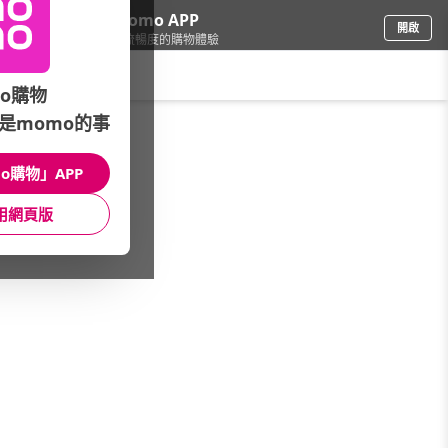
下載momo APP
開啟
給你3倍流暢度的購物體驗
請輸入搜尋關鍵字
o購物
是momo的事
品牌旗艦
/
PEDRO
o購物」APP
潮流推薦
限時優惠
經典主題
用網頁版
女士
男士
質感配件