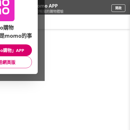
下載momo APP
開啟
給你3倍流暢度的購物體驗
請輸入搜尋關鍵字
o購物
是momo的事
品牌旗艦
/
National Geographic 國家地理
o購物」APP
全部商品
活動優惠
主題推薦
用網頁版
商品款式
男裝
女裝
包包
鞋帽配件
童裝