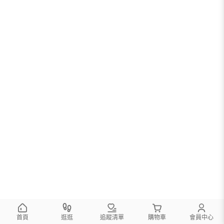
首頁
逛逛
追蹤清單
購物車
會員中心