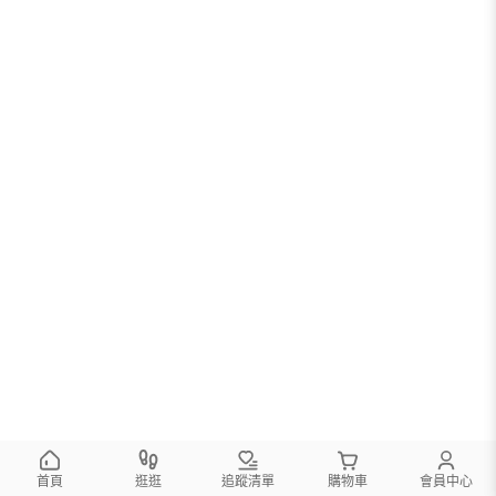
首頁
逛逛
追蹤清單
購物車
會員中心