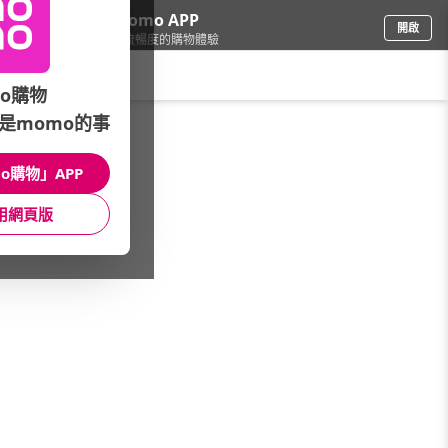
下載momo APP
開啟
給你3倍流暢度的購物體驗
請輸入搜尋關鍵字
o購物
是momo的事
品牌旗艦
/
MATIN KIM
o購物」APP
館長推薦
女性服飾
男裝/中性服飾
用網頁版
包袋款式
帽款及配件