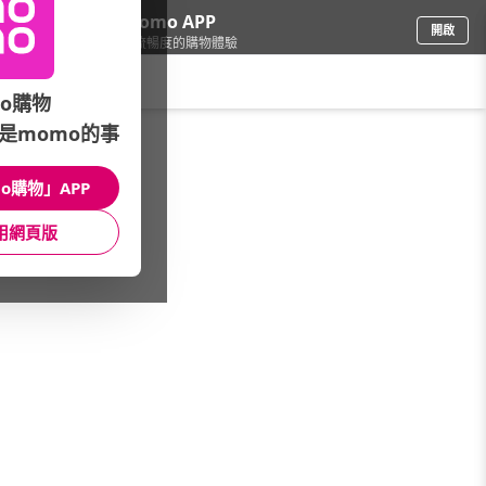
下載momo APP
開啟
給你3倍流暢度的購物體驗
請輸入搜尋關鍵字
o購物
是momo的事
車
/
電動車/滑板
o購物」APP
微型電動二輪車
電動輔助自行車
電動滑板車
用網頁版
電動平衡車
長輩助步車
電動三輪車
電動車充電配件
品牌總覽
館長推薦
本月主打
看更多