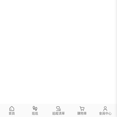
首頁
逛逛
追蹤清單
購物車
會員中心