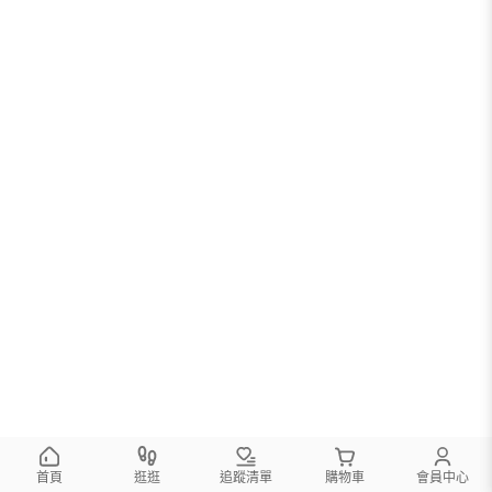
首頁
逛逛
追蹤清單
購物車
會員中心