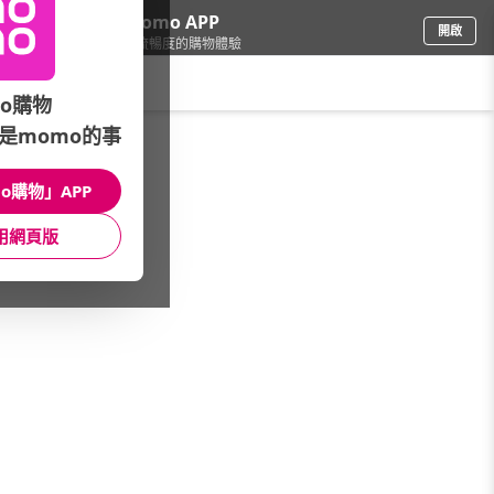
下載momo APP
開啟
給你3倍流暢度的購物體驗
請輸入搜尋關鍵字
o購物
是momo的事
3C週邊
/
插座/延長線
o購物」APP
本月主打
長度分類
款式分類
用網頁版
功能分類
專業用延長線
電腦延長線(3孔)
家用延長線(2孔)
擴充/轉向接頭
精選延長線品牌
館長推薦
看更多