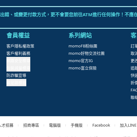
出錯、或變更付款方式，更不會要您前往ATM進行任何操作！不應在
會員權益
系列網站
客
客戶隱私權政策
momoFB粉絲團
訂
客戶權利義務
momo好物交流社團
取
網路安全標章
momo官方IG
更
包裝減量標章
momo富立保險
追
防詐騙宣導
快
碳足跡標籤
折
F
聯
人才招募
招商專區
電腦版
手機版
Facebook
加入LINE