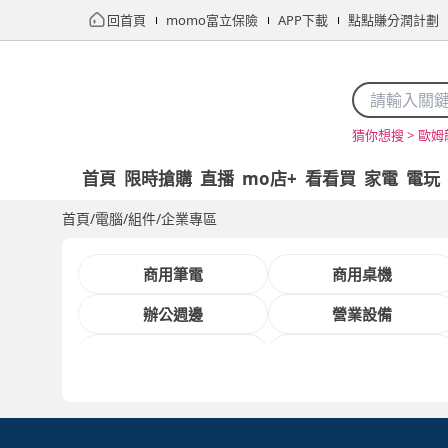
回首頁
momo富立保險
APP下載
點點賺分潤計劃
歐姆
猜你想搜 >
首頁
限時搶購
直播
mo店+
看看買
家電
電玩
首頁
/
電腦/組件
/
企業專區
商用筆電
商用桌機
辦公週邊
營業設備
館長推薦
企業優惠專區