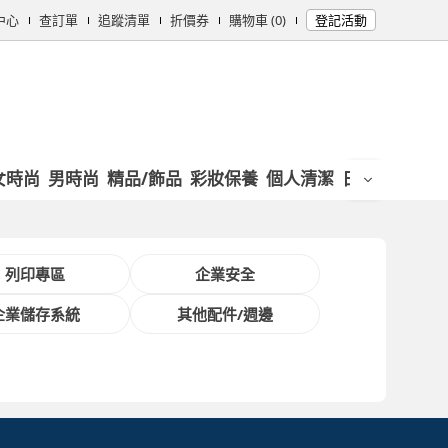
中心
查訂單
追蹤清單
折價券
購物車 (0)
登記活動
女時尚
男時尚
精品/飾品
彩妝保養
個人清潔
日用/紙品
母
列印專區
企業安全
企業儲存系統
其他配件/週邊