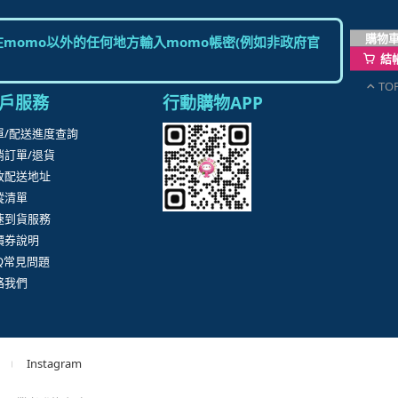
購物
momo以外的任何地方輸入momo帳密(例如非政府官
結
TO
戶服務
行動購物APP
單/配送進度查詢
消訂單/退貨
改配送地址
蹤清單
速到貨服務
價券說明
AQ常見問題
絡我們
Instagram