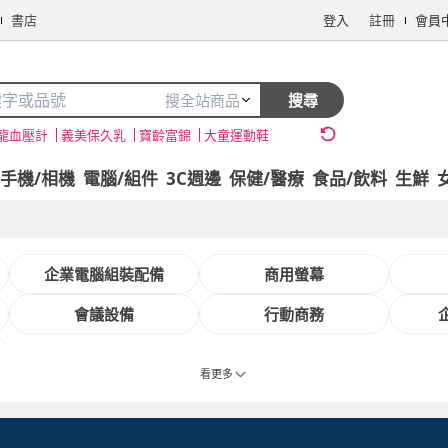
書店
登入
註冊
會員
搜全站商品
搜尋
龍血壓計
義美保久乳
寶齡富錦
大童運動鞋
手機/相機
電腦/組件
3C週邊
保健/醫療
食品/飲料
生鮮
企業電腦組裝配備
商用螢幕
會議設備
行動商務
看更多