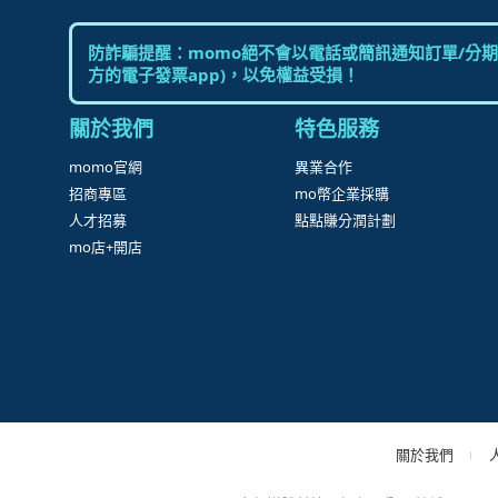
防詐騙提醒：momo絕不會以電話或簡訊通知訂單/分期
方的電子發票app)，以免權益受損！
關於我們
特色服務
momo官網
異業合作
招商專區
mo幣企業採購
人才招募
點點賺分潤計劃
mo店+開店
關於我們