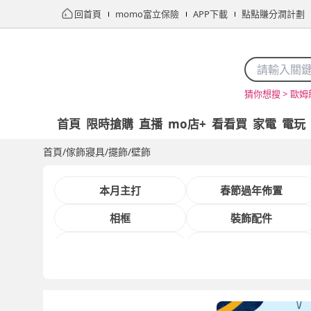
回首頁
momo富立保險
APP下載
點點賺分潤計劃
歐姆
猜你想搜 >
首頁
限時搶購
直播
mo店+
看看買
家電
電玩
首頁
/
傢飾寢具
/
擺飾/壁飾
本月主打
春節過年佈置
相框
裝飾配件
人氣時鐘品牌
派對氣球佈置品牌
館長推薦
文創品牌