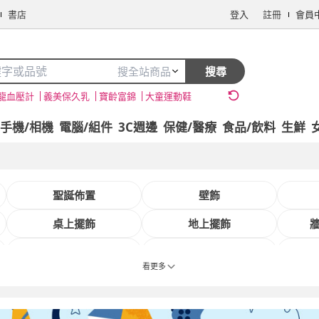
書店
登入
註冊
會員
搜全站商品
搜尋
龍血壓計
義美保久乳
寶齡富錦
大童運動鞋
手機/相機
電腦/組件
3C週邊
保健/醫療
食品/飲料
生鮮
聖誕佈置
壁飾
桌上擺飾
地上擺飾
熱銷擺飾品牌
掛畫壁畫品牌
看更多