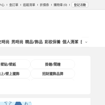
中心
查訂單
追蹤清單
折價券
購物車 (0)
登記活動
女時尚
男時尚
精品/飾品
彩妝保養
個人清潔
日用/紙品
母
壁貼/壁紙
掛鐘/鬧鐘
牆上/壁上擺飾
招財擺飾品牌
熱銷壁貼品牌
Echain Tech 客製化 全款式尺寸壁貼