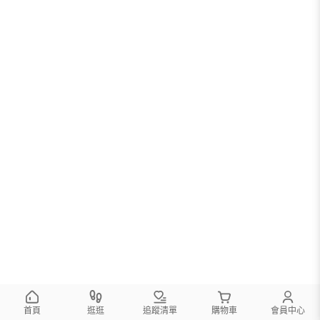
首頁
逛逛
追蹤清單
購物車
會員中心