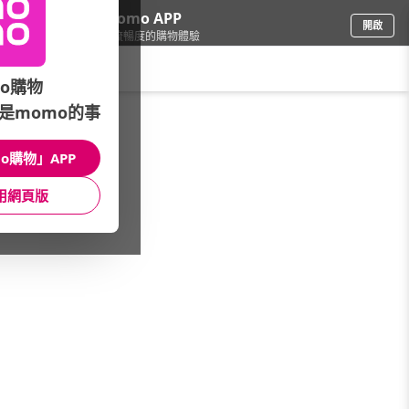
下載momo APP
開啟
給你3倍流暢度的購物體驗
請輸入搜尋關鍵字
o購物
是momo的事
保健/醫療
/
機能保健
/
品牌總覽
o購物」APP
館長推薦
月銷量
新上市
價格
評價
用網頁版
很抱歉，沒有篩選到符合條件的商品
您可以調整篩選條件試試看