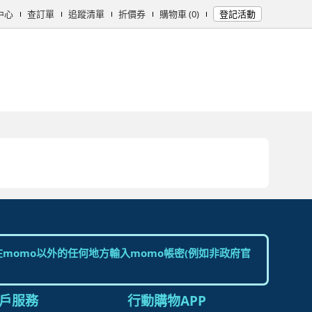
中心
查訂單
追蹤清單
折價券
購物車 (0)
登記活動
女時尚
男時尚
精品/飾品
彩妝保養
個人清潔
日用/紙品
母