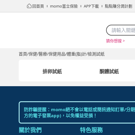
回首頁
momo富立保險
APP下載
點點賺分潤計劃
猜你想搜 >
首頁
限時搶購
直播
mo店+
看看買
家電
電玩
首頁
/
保健/醫療
/
保健用品/體重(脂)計
/
檢測試紙
排卵試紙
酮體試紙