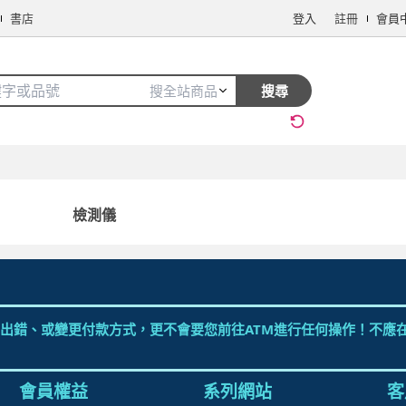
書店
登入
註冊
會員
搜全站商品
搜尋
手機/相機
電腦/組件
3C週邊
保健/醫療
食品/飲料
生鮮
檢測儀