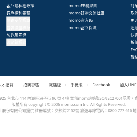
抱歉，沒有篩選到符合條件的商品，您可以調整篩選條件試試看
出錯、或變更付款方式，更不會要您前往ATM進行任何操作！不應在
會員權益
系列網站
客
客戶隱私權政策
momoFB粉絲團
訂
客戶權利義務
momo好物交流社團
取
網路安全標章
momo官方IG
更
包裝減量標章
momo富立保險
追
防詐騙宣導
快