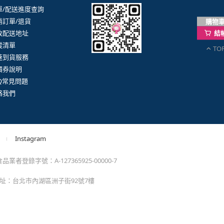
購物
結
。
TO
momo以外的任何地方輸入momo帳密(例如非政府官
戶服務
行動購物APP
單/配送進度查詢
消訂單/退貨
改配送地址
蹤清單
速到貨服務