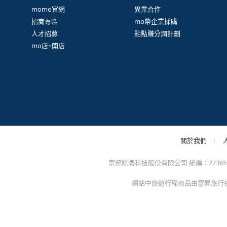
很
防詐騙提醒：momo絕不會以電話或簡訊通知訂單/分期
方的電子發票app)，以免權益受損！
關於我們
特色服務
momo官網
異業合作
招商專區
mo幣企業採購
人才招募
點點賺分潤計劃
mo店+開店