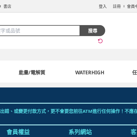
書店
登入
註冊
會員
搜全站商品
搜尋
手機/相機
電腦/組件
3C週邊
保健/醫療
食品/飲料
生鮮
能量/電解質
WATERHIGH
任