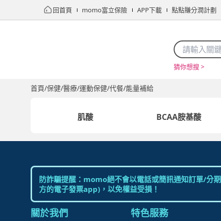
回首頁
momo富立保險
APP下載
點點賺分潤計劃
猜你想搜 >
首頁
限時搶購
直播
mo店+
看看買
家電
電玩
首頁
/
保健/醫療
/
運動保健/代餐
/
能量補給
肌酸
BCAA胺基酸