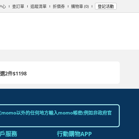
中心
查訂單
追蹤清單
折價券
購物車 (0)
登記活動
女時尚
男時尚
精品/飾品
彩妝保養
個人清潔
日用/紙品
母
選2件$1198