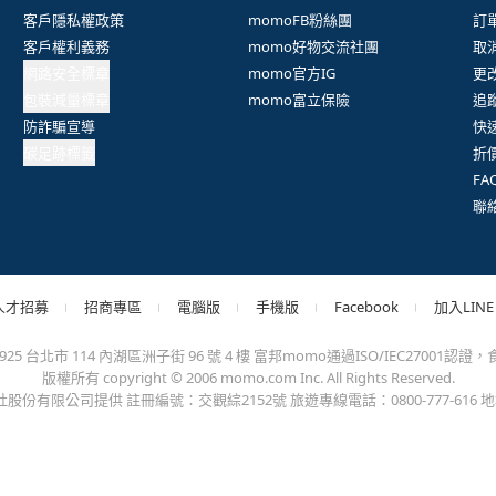
抱歉，沒有篩選到符合條件的商品，您可以調整篩選條件試試看
出錯、或變更付款方式，更不會要您前往ATM進行任何操作！不應在
會員權益
系列網站
客
客戶隱私權政策
momoFB粉絲團
訂
客戶權利義務
momo好物交流社團
取
網路安全標章
momo官方IG
更
包裝減量標章
momo富立保險
追
防詐騙宣導
快