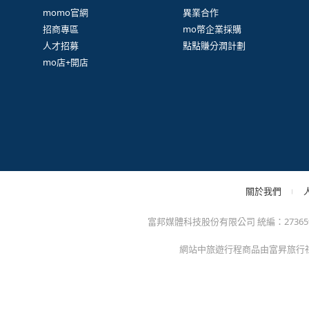
很
防詐騙提醒：momo絕不會以電話或簡訊通知訂單/分期
方的電子發票app)，以免權益受損！
關於我們
特色服務
momo官網
異業合作
招商專區
mo幣企業採購
人才招募
點點賺分潤計劃
mo店+開店