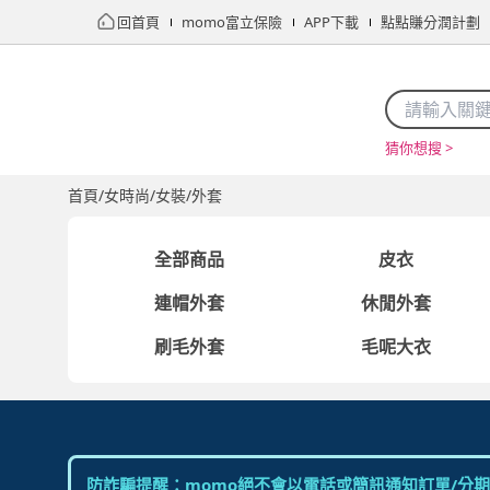
回首頁
momo富立保險
APP下載
點點賺分潤計劃
猜你想搜 >
首頁
限時搶購
直播
mo店+
看看買
家電
電玩
首頁
/
女時尚
/
女裝
/
外套
全部商品
皮衣
連帽外套
休閒外套
刷毛外套
毛呢大衣