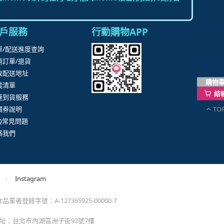
購物
。
結
TO
momo以外的任何地方輸入momo帳密(例如非政府官
戶服務
行動購物APP
單/配送進度查詢