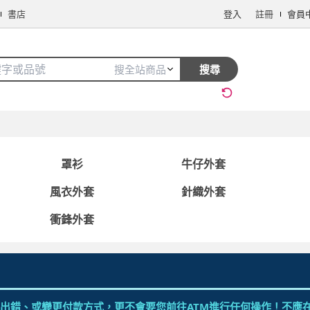
書店
登入
註冊
會員
搜全站商品
搜尋
手機/相機
電腦/組件
3C週邊
保健/醫療
食品/飲料
生鮮
罩衫
牛仔外套
風衣外套
針織外套
衝鋒外套
看更多