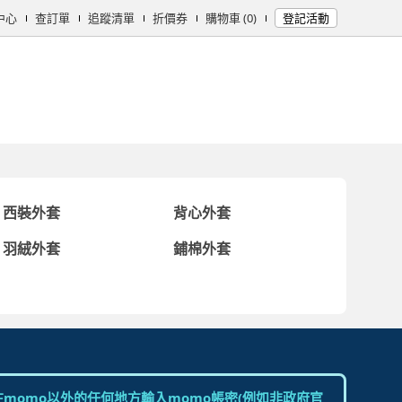
中心
查訂單
追蹤清單
折價券
購物車 (0)
登記活動
女時尚
男時尚
精品/飾品
彩妝保養
個人清潔
日用/紙品
母
西裝外套
背心外套
羽絨外套
鋪棉外套