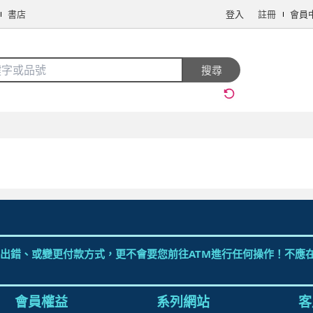
書店
登入
註冊
會員
搜全站商品
搜尋
手機/相機
電腦/組件
3C週邊
保健/醫療
食品/飲料
生鮮