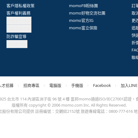
抱歉，沒有篩選到符合條件的商品，您可以調整篩選條件試試看
出錯、或變更付款方式，更不會要您前往ATM進行任何操作！不應在
會員權益
系列網站
客
客戶隱私權政策
momoFB粉絲團
訂
客戶權利義務
momo好物交流社團
取
網路安全標章
momo官方IG
更
包裝減量標章
momo富立保險
追
防詐騙宣導
快