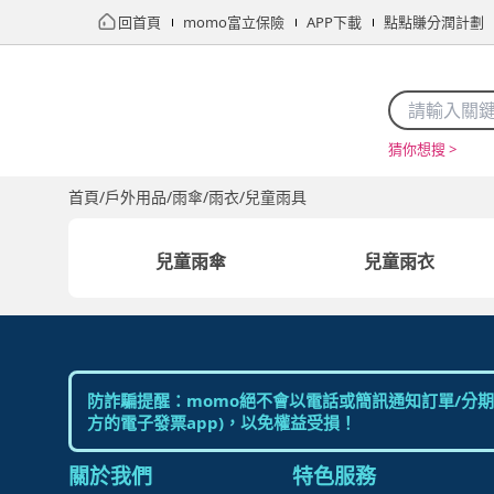
回首頁
momo富立保險
APP下載
點點賺分潤計劃
猜你想搜 >
首頁
限時搶購
直播
mo店+
看看買
家電
電玩
首頁
/
戶外用品
/
雨傘/雨衣
/
兒童雨具
兒童雨傘
兒童雨衣