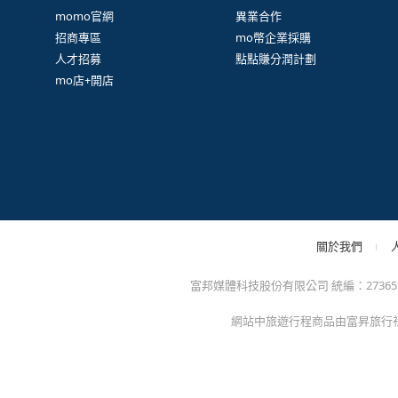
很
防詐騙提醒：momo絕不會以電話或簡訊通知訂單/分期
方的電子發票app)，以免權益受損！
關於我們
特色服務
momo官網
異業合作
招商專區
mo幣企業採購
人才招募
點點賺分潤計劃
mo店+開店