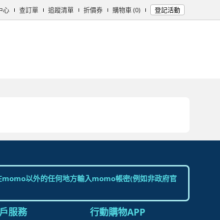
中心
查訂單
追蹤清單
折價券
購物車 (0)
登記活動
女時尚
男時尚
精品/飾品
彩妝保養
個人清潔
日用/紙品
母