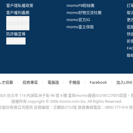
抱歉，沒有篩選到符合條件的商品，您可以調整篩選條件試試看
出錯、或變更付款方式，更不會要您前往ATM進行任何操作！不應在
會員權益
系列網站
客
客戶隱私權政策
momoFB粉絲團
訂
客戶權利義務
momo好物交流社團
取
網路安全標章
momo官方IG
更
包裝減量標章
momo富立保險
追
防詐騙宣導
快