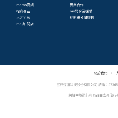
很
防詐騙提醒：momo絕不會以電話或簡訊通知訂單/分期
方的電子發票app)，以免權益受損！
關於我們
特色服務
momo官網
異業合作
招商專區
mo幣企業採購
人才招募
點點賺分潤計劃
mo店+開店