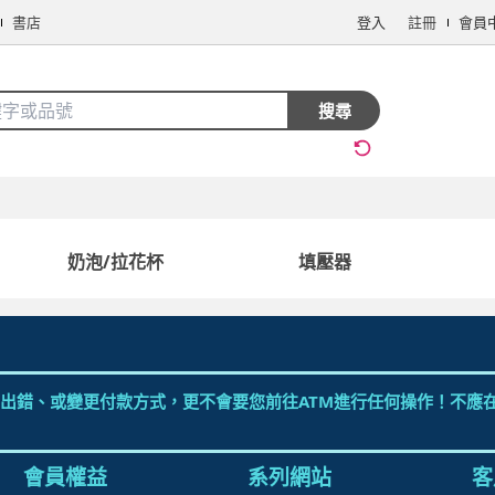
書店
登入
註冊
會員
搜全站商品
搜尋
手機/相機
電腦/組件
3C週邊
保健/醫療
食品/飲料
生鮮
奶泡/拉花杯
填壓器