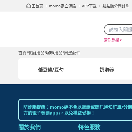
回首頁
momo富立保險
APP下載
點點賺分潤計劃
猜你想搜 >
首頁
限時搶購
直播
mo店+
看看買
家電
電玩
首頁
/
餐廚用品
/
咖啡用品
/
周邊配件
儲豆罐/豆勺
奶泡器