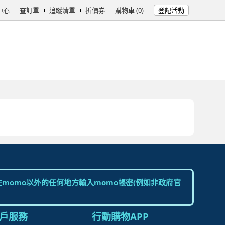
中心
查訂單
追蹤清單
折價券
購物車 (0)
登記活動
女時尚
男時尚
精品/飾品
彩妝保養
個人清潔
日用/紙品
母