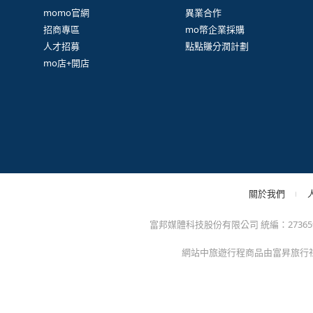
很
防詐騙提醒：momo絕不會以電話或簡訊通知訂單/分期
方的電子發票app)，以免權益受損！
關於我們
特色服務
momo官網
異業合作
招商專區
mo幣企業採購
人才招募
點點賺分潤計劃
mo店+開店