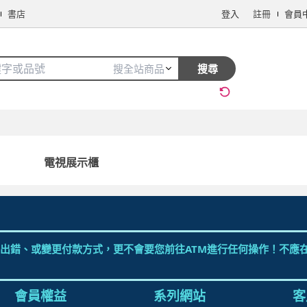
書店
登入
註冊
會員
搜全站商品
搜尋
手機/相機
電腦/組件
3C週邊
保健/醫療
食品/飲料
生鮮
電視展示櫃