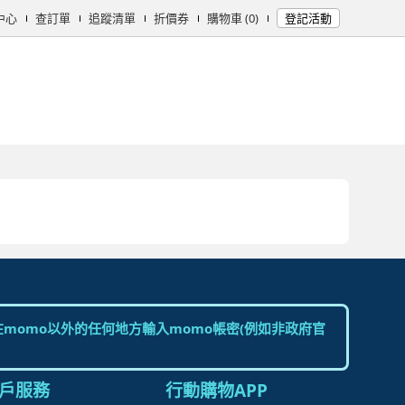
中心
查訂單
追蹤清單
折價券
購物車 (0)
登記活動
女時尚
男時尚
精品/飾品
彩妝保養
個人清潔
日用/紙品
母