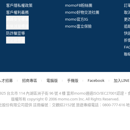
抱歉，沒有篩選到符合條件的商品，您可以調整篩選條件試試看
出錯、或變更付款方式，更不會要您前往ATM進行任何操作！不應在
會員權益
系列網站
客
客戶隱私權政策
momoFB粉絲團
訂
客戶權利義務
momo好物交流社團
取
網路安全標章
momo官方IG
更
包裝減量標章
momo富立保險
追
防詐騙宣導
快