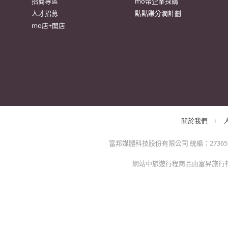
很
防詐騙提醒：momo絕不會以電話或簡訊通知訂單/分期
方的電子發票app)，以免權益受損！
關於我們
特色服務
momo官網
異業合作
招商專區
mo幣企業採購
人才招募
點點賺分潤計劃
mo店+開店