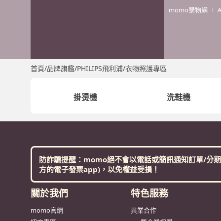
momo購物網
首頁
/
品牌旗艦
/
PHILIPS飛利浦
/
衣物照護專區
掛燙機
洗鞋機