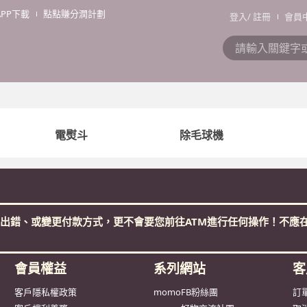
APP下載
點點賺分潤計劃
登入
/
註冊
會員
電熨斗
除毛球機