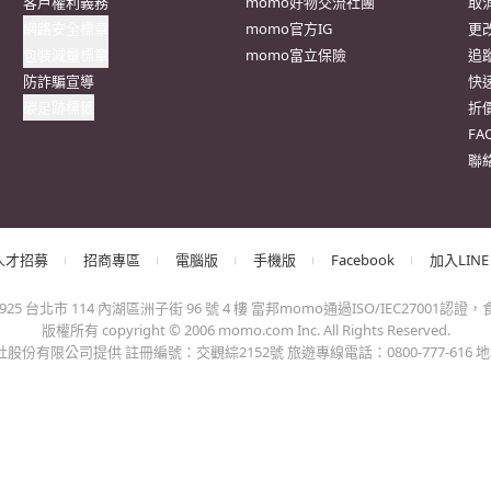
抱歉，沒有篩選到符合條件的商品，您可以調整篩選條件試試看
出錯、或變更付款方式，更不會要您前往ATM進行任何操作！不應在
會員權益
系列網站
客
客戶隱私權政策
momoFB粉絲團
訂
客戶權利義務
momo好物交流社團
取
網路安全標章
momo官方IG
更
包裝減量標章
momo富立保險
追
防詐騙宣導
快
碳足跡標籤
折
F
聯