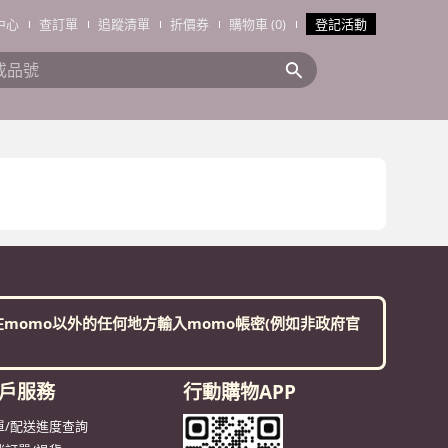
中心
查訂單
追蹤清單
折價券
購物車 (0)
登記活動
搜全站商品