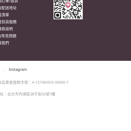
。
momo以外的任何地方輸入momo帳密(例如非政府官
戶服務
行動購物APP
單/配送進度查詢
消訂單/退貨
改配送地址
蹤清單
速到貨服務
價券說明
AQ常見問題
絡我們