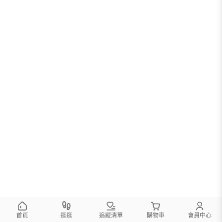
您可以調整篩選條件試試看
首頁
逛逛
追蹤清單
購物車
會員中心