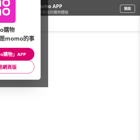
下載momo APP
開啟
給你3倍流暢度的購物體驗
請輸入搜尋關鍵字
o購物
是momo的事
品牌旗艦
/
ROBINMAY
o購物」APP
本館精選商品
用網頁版
館長推薦
月銷量
新上市
價格
評價
很抱歉，沒有篩選到符合條件的商品