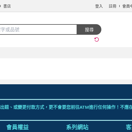
書店
登入
註冊
會員
搜全站商品
搜尋
手機/相機
電腦/組件
3C週邊
保健/醫療
食品/飲料
生鮮