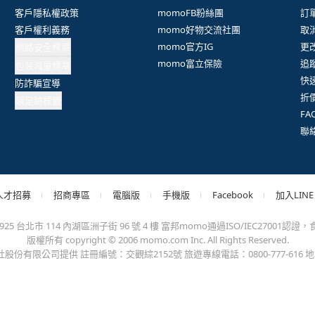
抱歉，沒有篩選到符合條件的商品，您可以調整篩選條件試試看
出錯、或變更付款方式，更不會要您前往ATM進行任何操作！不應在
會員權益
系列網站
客
客戶隱私權政策
momoFB粉絲團
訂
客戶權利義務
momo好物交流社團
取
網路安全標章
momo官方IG
更
包裝減量標章
momo富立保險
追
防詐騙宣導
快