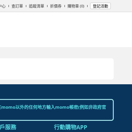
中心
查訂單
追蹤清單
折價券
購物車 (0)
登記活動
女時尚
男時尚
精品/飾品
彩妝保養
個人清潔
日用/紙品
母