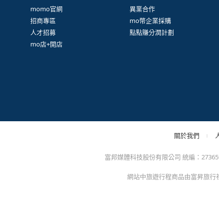
很
防詐騙提醒：momo絕不會以電話或簡訊通知訂單/分期
方的電子發票app)，以免權益受損！
關於我們
特色服務
momo官網
異業合作
招商專區
mo幣企業採購
人才招募
點點賺分潤計劃
mo店+開店