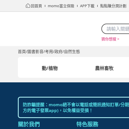
回首頁
momo富立保險
APP下載
點點賺分潤計劃
猜你想搜 >
首頁
限時搶購
直播
mo店+
看看買
家電
電玩
首頁
/
圖書影音
/
考用/政府
/
自然生態
動/植物
農林畜牧