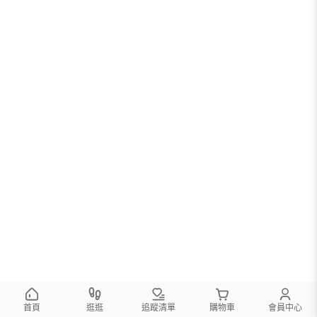
您可以調整篩選條件試試看
首頁
逛逛
追蹤清單
購物車
會員中心