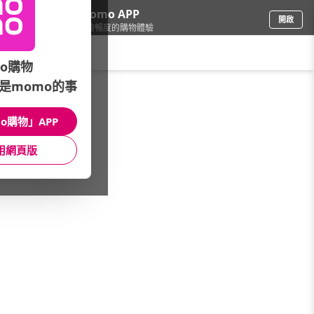
下載momo APP
開啟
給你3倍流暢度的購物體驗
請輸入搜尋關鍵字
o購物
是momo的事
寵物
/
狗飼料/乾糧
o購物」APP
本館精選商品
用網頁版
館長推薦
月銷量
新上市
價格
評價
很抱歉，沒有篩選到符合條件的商品