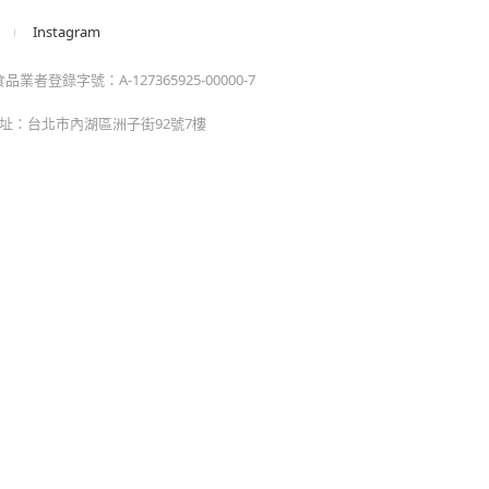
消訂單/退貨
改配送地址
蹤清單
速到貨服務
價券說明
AQ常見問題
絡我們
Instagram
業者登錄字號：A-127365925-00000-7
 地址：台北市內湖區洲子街92號7樓