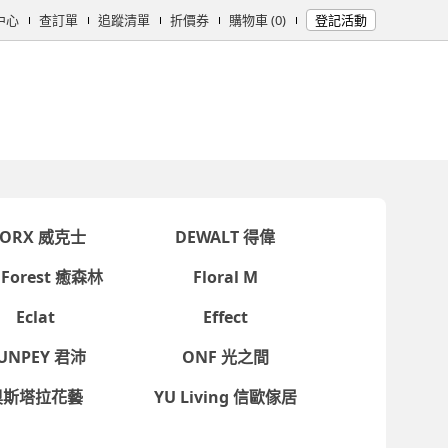
中心
查訂單
追蹤清單
折價券
購物車 (0)
登記活動
女時尚
男時尚
精品/飾品
彩妝保養
個人清潔
日用/紙品
母
ORX 威克士
DEWALT 得偉
 Forest 癒森林
Floral M
Eclat
Effect
IUNPEY 君沛
ONF 光之間
奧斯塔拉花藝
YU Living 信歐傢居