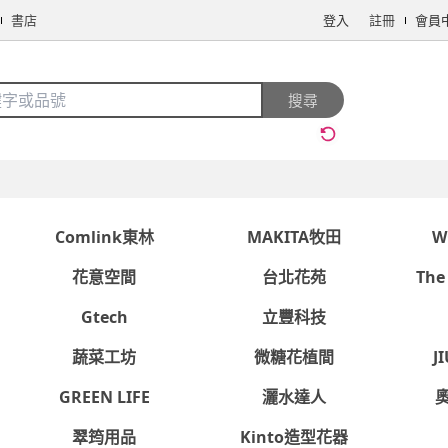
書店
登入
註冊
會員
搜全站商品
搜尋
手機/相機
電腦/組件
3C週邊
保健/醫療
食品/飲料
生鮮
Comlink東林
MAKITA牧田
W
花意空間
台北花苑
The
Gtech
立豐科技
看更多
蔬菜工坊
微糖花植間
J
GREEN LIFE
灑水達人