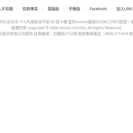
客戶權利義務
momo好物交流社團
取
網路安全標章
momo官方IG
更
包裝減量標章
momo富立保險
追
防詐騙宣導
快
碳足跡標籤
折
F
聯
人才招募
招商專區
電腦版
手機版
Facebook
加入LINE
台北市 114 內湖區洲子街 96 號 4 樓 富邦momo通過ISO/IEC27001認證，食品
版權所有 copyright © 2006 momo.com Inc. All Rights Reserved.
有限公司提供 註冊編號：交觀綜2152號 旅遊專線電話：0800-777-616