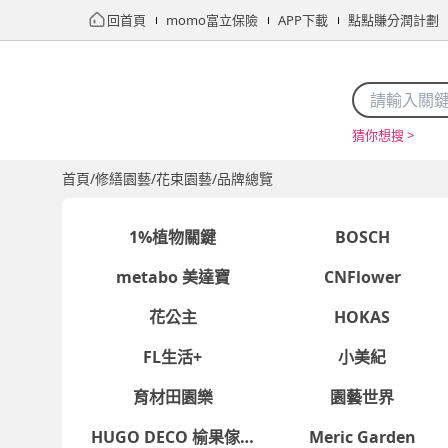
回首頁
momo富立保險
APP下載
點點賺分潤計劃
猜你想搜 >
首頁
限時搶購
直播
mo店+
看看買
家電
電玩
首頁
/
修繕園藝
/
花束園藝
/
品牌總覽
1%植物關鍵
BOSCH
metabo 美達寶
CNFlower
花公主
HOKAS
FL生活+
小美紀
育材田園樂
園藝世界