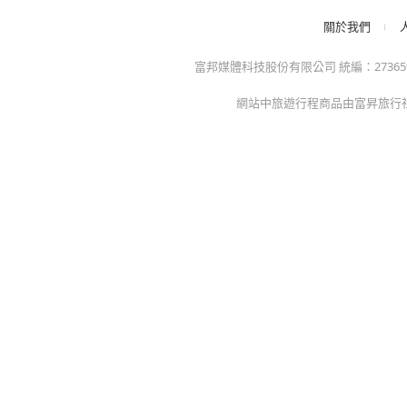
招商專區
mo幣企業採購
人才招募
點點賺分潤計劃
mo店+開店
關於我們
富邦媒體科技股份有限公司 統編：27365925 
網站中旅遊行程商品由富昇旅行社股份