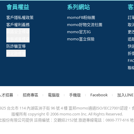
抱歉，沒有篩選到符合條件的商品，您可以調整篩選條件試試看
出錯、或變更付款方式，更不會要您前往ATM進行任何操作！不應在
會員權益
系列網站
客
客戶隱私權政策
momoFB粉絲團
訂
客戶權利義務
momo好物交流社團
取
網路安全標章
momo官方IG
更
包裝減量標章
momo富立保險
追