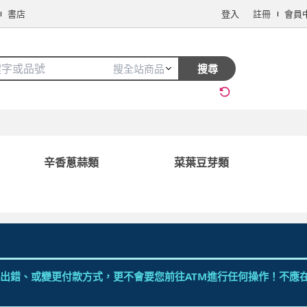
書店
登入
註冊
會員
搜全站商品
搜尋
手機/相機
電腦/組件
3C週邊
保健/醫療
食品/飲料
生鮮
辛香蔥蒜類
菜葉豆芽類