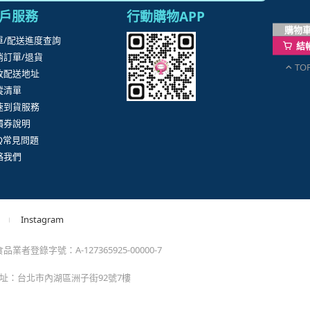
購物
結
TO
。
momo以外的任何地方輸入momo帳密(例如非政府官
戶服務
行動購物APP
單/配送進度查詢
消訂單/退貨
改配送地址
蹤清單