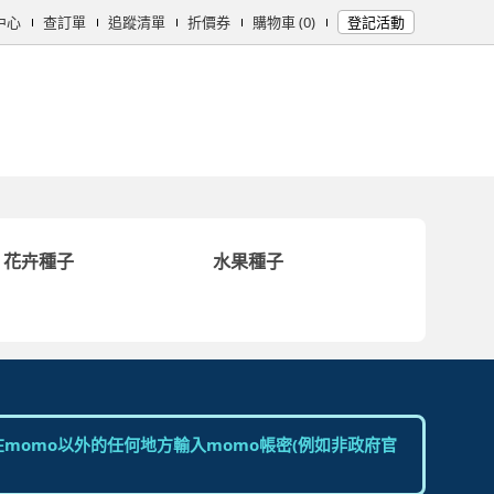
中心
查訂單
追蹤清單
折價券
購物車 (0)
登記活動
女時尚
男時尚
精品/飾品
彩妝保養
個人清潔
日用/紙品
母
花卉種子
水果種子