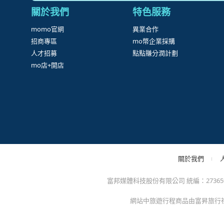
很
防詐騙提醒：momo絕不會以電話或簡訊通知訂單/分期
方的電子發票app)，以免權益受損！
關於我們
特色服務
momo官網
異業合作
招商專區
mo幣企業採購
人才招募
點點賺分潤計劃
mo店+開店