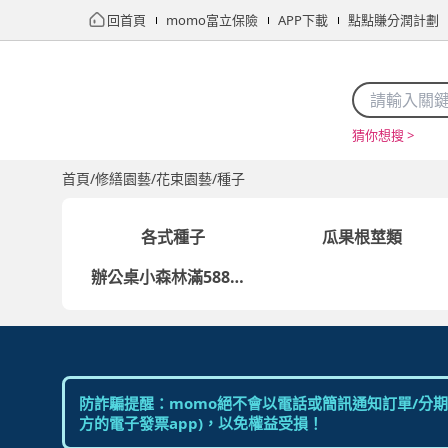
回首頁
momo富立保險
APP下載
點點賺分潤計劃
猜你想搜 >
首頁
限時搶購
直播
mo店+
看看買
家電
電玩
首頁
/
修繕園藝
/
花束園藝
/
種子
各式種子
瓜果根莖類
辦公桌小森林滿588贈易開罐