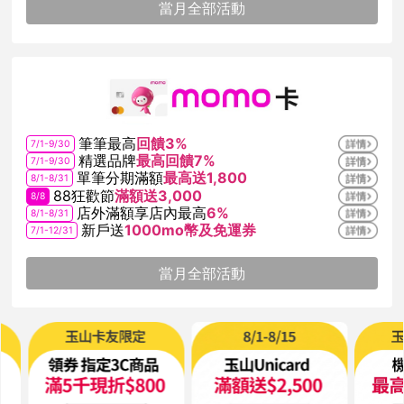
當月全部活動
筆筆最高
回饋3%
7/1-9/30
精選品牌
最高回饋7%
7/1-9/30
單筆分期滿額
最高送1,800
8/1-8/31
88狂歡節
滿額送3,000
8/8
店外滿額享店內最高
6%
8/1-8/31
新戶送
1000mo幣及免運券
7/1-12/31
當月全部活動