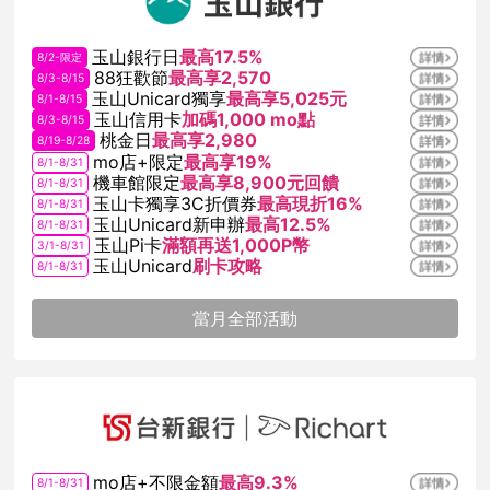
玉山銀行日
最高17.5%
8/2-限定
88狂歡節
最高享2,570
8/3-8/15
玉山Unicard獨享
最高享5,025元
8/1-8/15
玉山信用卡
加碼1,000 mo點
8/3-8/15
桃金日
最高享2,980
8/19-8/28
mo店+限定
最高享19%
8/1-8/31
機車館限定
最高享8,900元回饋
8/1-8/31
玉山卡獨享3C折價券
最高現折16%
8/1-8/31
玉山Unicard新申辦
最高12.5%
8/1-8/31
玉山Pi卡
滿額再送1,000P幣
3/1-8/31
玉山Unicard
刷卡攻略
8/1-8/31
當月全部活動
mo店+不限金額
最高9.3%
8/1-8/31