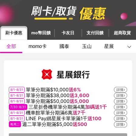
momo2026年8月信用卡回饋
立即看！ - momo購物網
刷卡優惠
mo幣回饋
卡友日
支付回饋
超商取貨
全部
momo卡
國泰
玉山
星展
台
單筆分期滿$10,000
送6%
8/1-8/31
單筆分期滿$38,000
送3,600
8/1-8/31
單筆分期滿$50,000
送5,000
8/1-8/31
三星折疊機單筆分期滿4萬
加碼送1千
7/30-8/31
機車館單筆分期滿6萬
送7千
8/1-8/31
LINE Pay綁星展卡單筆滿1千
送100
8/1-8/31
週二單筆分期滿$5,000
送500
每周二