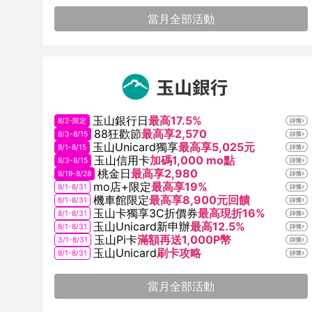
當月全部活動
玉山銀行日
最高17.5%
8/2-限定
88狂歡節
最高享2,570
8/3-8/15
玉山Unicard獨享
最高享5,025元
8/1-8/15
玉山信用卡
加碼1,000 mo點
8/3-8/15
桃金日
最高享2,980
8/19-8/28
mo店+限定
最高享19%
8/1-8/31
機車館限定
最高享8,900元回饋
8/1-8/31
玉山卡獨享3C折價券
最高現折16%
8/1-8/31
玉山Unicard新申辦
最高12.5%
8/1-8/31
玉山Pi卡
滿額再送1,000P幣
3/1-8/31
玉山Unicard
刷卡攻略
8/1-8/31
當月全部活動