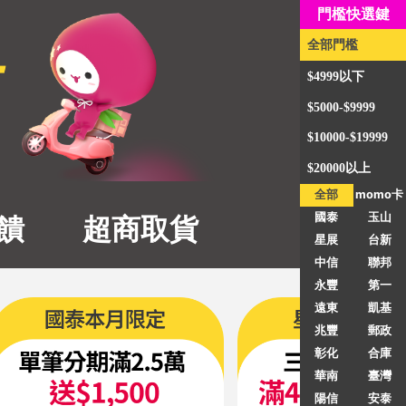
門檻快選鍵
全部門檻
$4999以下
$5000-$9999
$10000-$19999
$20000以上
全部
momo卡
國泰
玉山
饋
超商取貨
星展
台新
中信
聯邦
永豐
第一
遠東
凱基
兆豐
郵政
彰化
合庫
華南
臺灣
陽信
安泰