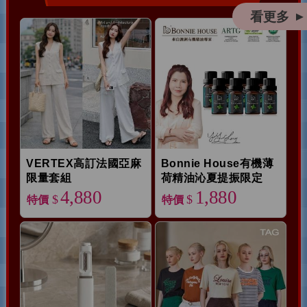
看更多
▲
VERTEX高訂法國亞麻
Bonnie House有機薄
限量套組
荷精油沁夏提振限定
4,880
1,880
$
$
特價
特價