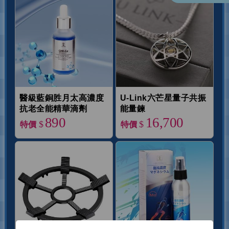
醫級藍銅胜月太高濃度
U-Link六芒星量子共振
抗老全能精華滴劑
能量鍊
890
16,700
$
$
特價
特價