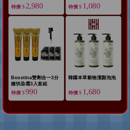
2,980
1,080
$
$
特價
特價
Bosstina雙劑合一3分
韓國本草穀物潔顏泡泡
鐘快染霜3入套組
990
1,680
$
$
特價
特價