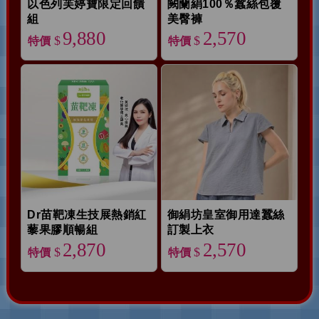
以色列芙婷寶限定回饋
闕蘭絹100％蠶絲包覆
組
美臀褲
9,880
2,570
$
$
特價
特價
Dr苗靶凍生技展熱銷紅
御絹坊皇室御用達蠶絲
藜果膠順暢組
訂製上衣
2,870
2,570
$
$
特價
特價