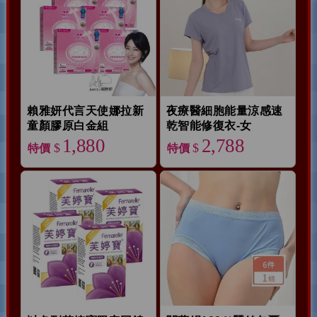
賴雅妍代言天使娜拉新
夜療醫細胞能量涼感速
童顏膠原白金組
乾智能修復衣-女
1,880
2,788
$
$
特價
特價