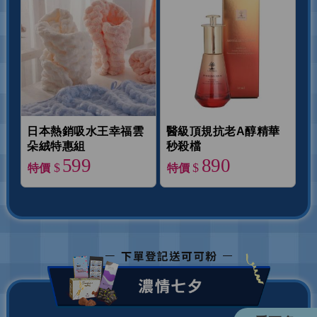
日本熱銷吸水王幸福雲
醫級頂規抗老A醇精華
朵絨特惠組
秒殺檔
599
890
$
$
特價
特價