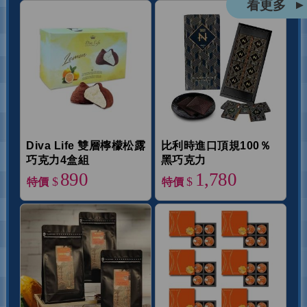
看更多
▲
Diva Life 雙層檸檬松露
比利時進口頂規100％
巧克力4盒組
黑巧克力
890
1,780
$
$
特價
特價