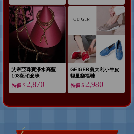
艾帝亞珠寶淨水高藍
GEIGER義大利小牛皮
108藍珀念珠
輕量樂福鞋
2,870
2,980
$
$
特價
特價