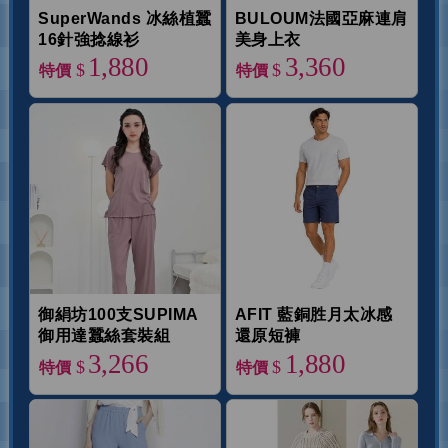
SuperWands 冰絲植蠶
BULOUM法國亞麻連肩
16針強捻線衫
美身上衣
1,880
3,360
$
$
特價
特價
御絹坊100支SUPIMA
AFIT 藍銅胜月太冰感
御用達蠶絲套裝組
還原短褲
3,266
1,880
$
$
特價
特價