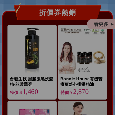
折價券熱銷
看更多
▲
台糖生技 黑膽激黑洗髮
Bonnie House有機苦
精-菲常黑亮
橙葉舒心排鬱精油
1,460
2,870
$
$
特價
特價