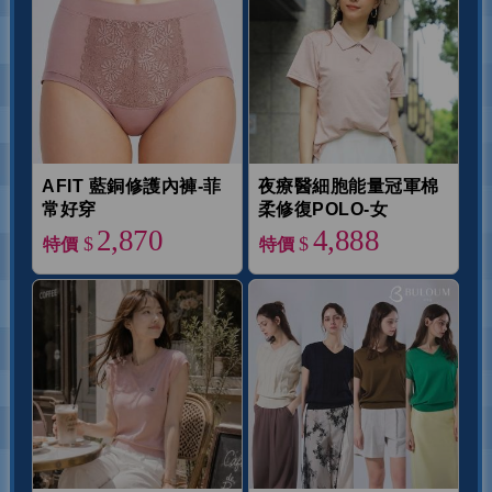
AFIT 藍銅修護內褲-菲
夜療醫細胞能量冠軍棉
常好穿
柔修復POLO-女
2,870
4,888
$
$
特價
特價