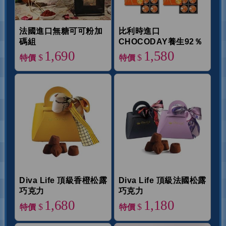
法國進口無糖可可粉加
比利時進口
碼組
CHOCODAY養生92％
黑巧克力
1,690
1,580
$
$
特價
特價
Diva Life 頂級香橙松露
Diva Life 頂級法國松露
巧克力
巧克力
1,680
1,180
$
$
特價
特價