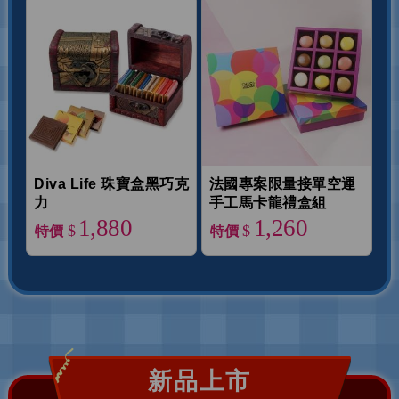
Diva Life 珠寶盒黑巧克
法國專案限量接單空運
力
手工馬卡龍禮盒組
1,880
1,260
$
$
特價
特價
新品上市