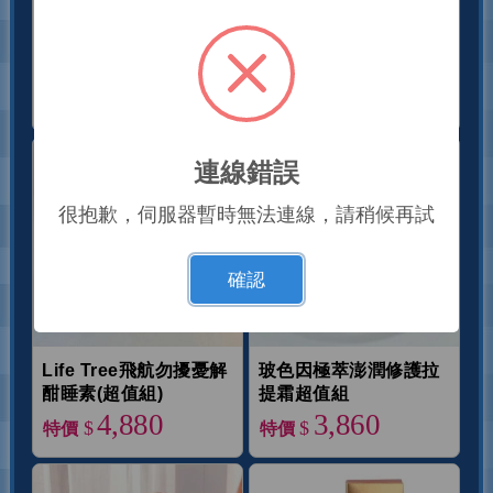
不挑鍋鑄鐵穩鍋神器回
日本Life Tree告別緊繃
饋組
高濃度鎂噴霧
890
1,583
$
$
特價
特價
連線錯誤
很抱歉，伺服器暫時無法連線，請稍候再試
確認
Life Tree飛航勿擾憂解
玻色因極萃澎潤修護拉
酣睡素(超值組)
提霜超值組
4,880
3,860
$
$
特價
特價