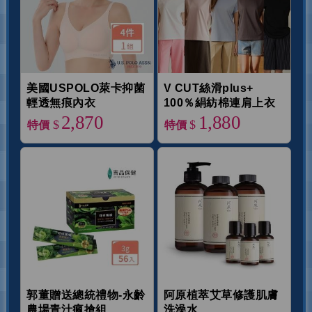
美國USPOLO萊卡抑菌
V CUT絲滑plus+
輕透無痕內衣
100％絹紡棉連肩上衣
2,870
1,880
$
$
特價
特價
郭董贈送總統禮物-永齡
阿原植萃艾草修護肌膚
農場青汁瘋搶組
洗澡水