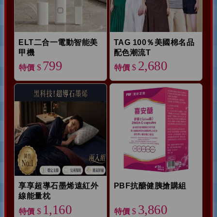
ELT二合一電動智能美
TAG 100％美國棉名品
甲機
配色潮流T
799
2,680
$
$
特價
特價
享享超導石墨烯遠紅外
PBF抗醣健胰搶購組
線能量枕
1,160
3,860
$
$
特價
特價