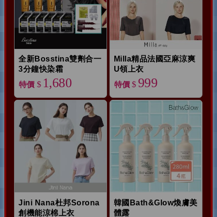
全新Bosstina雙劑合一
Milla精品法國亞麻涼爽
3分鐘快染霜
U領上衣
1,680
999
$
$
特價
特價
Jini Nana杜邦Sorona
韓國Bath&Glow煥膚美
創機能涼棉上衣
體露