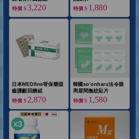
3,220
1,880
$
$
特價
特價
日本MEDfine呀保樂固
韓國so’onharu法令眼
齒護齦回饋組
周眉間撫紋貼片
2,870
1,580
$
$
特價
特價