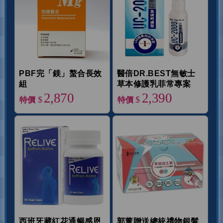
PBF完「鎂」螯合長效
醫倍DR.BEST無敏士
組
草本修護乳菲常專案
2,870
2,390
$
$
特價
特價
西班牙藏紅花通暢感恩
郭董贈送總統禮物銀髮