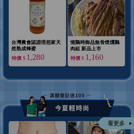
台灣農會認證理想家天
憶鵝時御品無骨煙燻鵝
然熟成蜂蜜
肉組 新品上市
1,280
1,160
$
$
特價
特價
看更多
▲