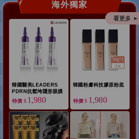
海外獨家
看更多
▲
韓國醫美LEADERS
韓國粉膚科技膠原粉底
PDRN抗鬆垮隱形眼膜
霜
1,980
1,980
$
$
特價
特價