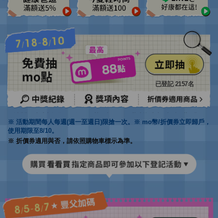
已登記
2157
名
※ 活動期間每人每週(週一至週日)限搶一次。※ mo幣/折價券立即歸戶，
使用期限至8/10。
※ 折價券適用與否，請依照購物車標示為準。