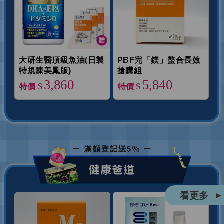
大研生醫頂級魚油(日製
PBF完「鎂」螯合長效
特規陳美鳳版)
搶購組
3,860
5,840
$
$
特價
特價
看更多
▲