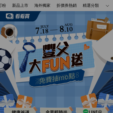
看看買_0718-0810_豐父大FUN送
可粉
新品上市
海外獨家
折價券熱銷
精選分類
(C) - momo購物網