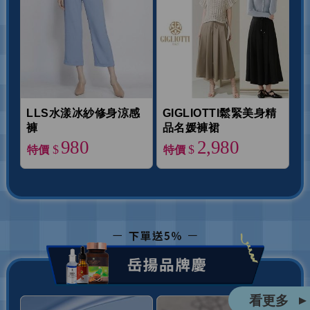
LLS水漾冰紗修身涼感
GIGLIOTTI鬆緊美身精
褲
品名媛褲裙
980
2,980
$
$
特價
特價
看更多
▲