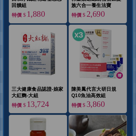
回饋組
族六合一養生法寶
1,880
2,690
$
$
特價
特價
三大健康食品認證-娘家
陳美鳳代言大研日規
大紅麴-大組
Q10魚油高效組
13,724
3,860
$
$
特價
特價