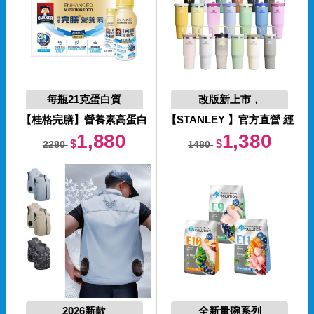
每瓶21克蛋白質
改版新上市，
奶素可食
日常隨提隨行
【桂格完膳】
營養素高蛋白
【STANLEY 】
官方直營 經
EX 237mlx24入(含鉻代謝)香
典系列 IceFlow 手提吸管杯
1,880
1,380
$
$
2280
1480
草口味 膳食纖維 餐前喝增加
2.0 0.88L(全色系)
飽足感
2026新款
全新量碗系列