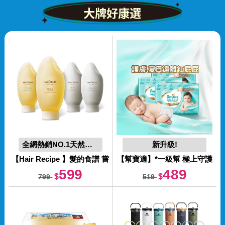
大牌好康選
全網熱銷NO.1天然養髮
新升級!
史上最強護臀一級幫
【Hair Recipe 】
髮的食譜 嘗
【幫寶適】
*一級幫 極上守護
鮮單瓶組 全新! 米糠溫養洗
黏貼型 M/L/XL 紙尿褲/尿布
599
489
$
$
799
519
髮/護髮350g (純米瓶)