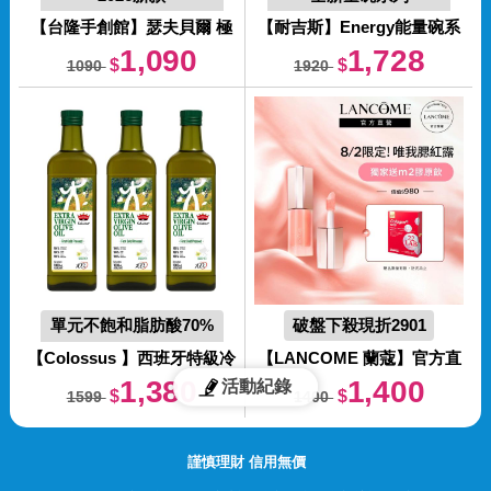
內建雙渦輪風扇
加入專利益生菌
【台隆手創館】
瑟夫貝爾 極
【耐吉斯】
Energy能量碗系
速涼感風扇背心-新款 冷風背
列 E9 E10 E11全齡貓火雞餐
1,090
1,728
$
$
1090
1920
心 涼感衣 空調服
10磅(成幼貓 貓飼料 貓乾糧
老貓)
單元不飽和脂肪酸70%
破盤下殺現折2901
以上
【Colossus 】
西班牙特級冷
【LANCOME 蘭蔻】
官方直
壓初榨橄欖油1000mlx3入(可
營 唯我奶霜腮紅露
1,380
1,400
活動紀錄
$
$
1599
1400
生飲/酸價＜0.8)
(LANCOME)
謹慎理財 信用無價