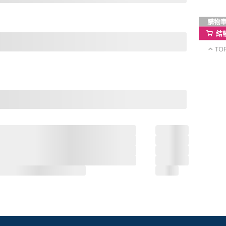
購物
結
TO