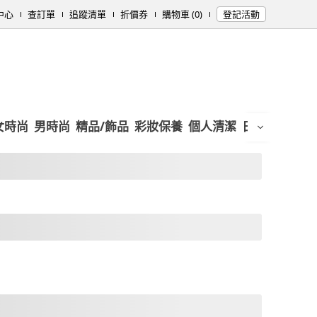
中心
查訂單
追蹤清單
折價券
購物車 (0)
登記活動
女時尚
男時尚
精品/飾品
彩妝保養
個人清潔
日用/紙品
母