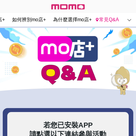
mo店+ Q&A - momo購物網
店+
如何辨別mo店+
為什麼選擇mo店+
常見Q&A
若您已安裝APP
請點選以下連結參與活動