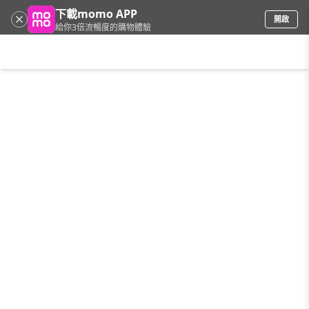
下載momo APP
開啟
給你3倍流暢度的購物體驗
請輸入搜尋關鍵字
首頁
限時搶購
直播
mo店+
看看買
家電
電玩
手機/相