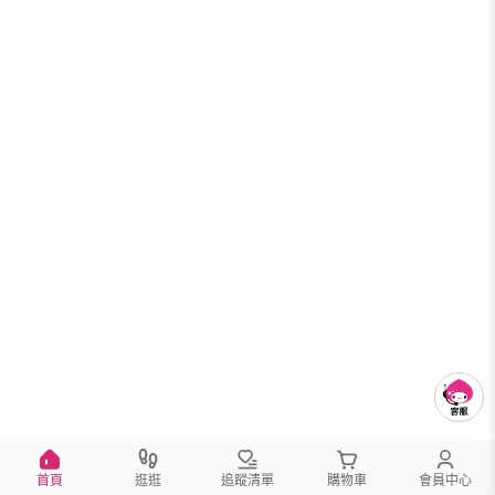
首頁
逛逛
追蹤清單
購物車
會員中心