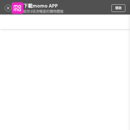
下載momo APP
開啟
給你3倍流暢度的購物體驗
請輸入搜尋關鍵字
首頁
限時搶購
直播
mo店+
看看買
家電
電玩
手機/相