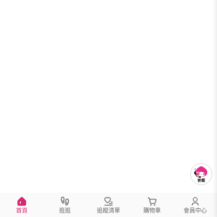
首頁
逛逛
追蹤清單
購物車
會員中心