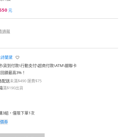
550
元
貴通報
r 雅詩蘭黛
期
\
貨到付款
\
行動支付
\
超商付款
\
ATM
\
銀聯卡
費回饋最高3%！
島配送
未滿$490 運費$75
箱
滿$190出貨
購3組，僅限下單1次
價券