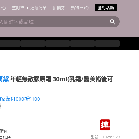
中心
查訂單
追蹤清單
折價券
購物車 (0)
登記活動
詩蘭黛
年輕無敵膠原霜 30ml(乳霜/醫美術後可
7獨家滿$1000折$100
)
敵清爽
品號：
10299929
用科技