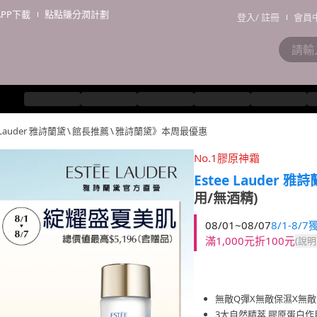
APP下載
點點賺分潤計劃
登入
/
註冊
會員
 Lauder 雅詩蘭黛
\
館長推薦
\
雅詩蘭黛》本周最優惠
No.1膠原神霜
Estee Lauder 雅
用/無酒精)
08/01~08/07
8/1-8/
滿1,000元折100元
(說明
無敵Q彈X無敵保濕X無
3大自然精萃 膠原蛋白作