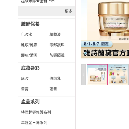
超級米酵★全新上市
更多
臉部保養
化妝水
精華液
乳液/乳霜
眼部護理
卸妝/清潔
防曬隔離
底妝唇彩
底妝
妝前乳
唇膏
護唇
產品系列
特潤超導修護系列
年輕金三角系列