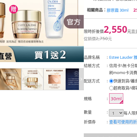
2
相關商品：
膠原霜 30ml
2,550
限時折後價
元
賣
2,750
促銷價
元
品牌名稱
:
Estee Laude
結帳方式
:
信用卡
\
無卡分
刷momo卡消
配送方式
:
快速到貨/離
超商取貨/i郵
30ml
規格
:
數量
:
每人限
折價券
:
查看可使用的折