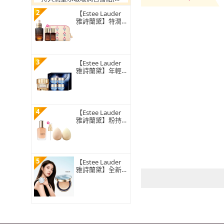
美鎖妝氣墊粉餅+水啵啵琉璃
2
潤唇膏/IU同款/底妝)
【Estee Lauder
雅詩蘭黛】特潤超
導全方位修護露5
0ml(No.1小棕瓶
彈嫩發光/精華液/
IU摯愛/醫美術後/
無酒精)
3
【Estee Lauder
雅詩蘭黛】年輕無
敵日夜膠原體驗組
(膠原霜30ml+膠
原藍霜7mlX4/乳
霜/乳液/禮盒)
4
【Estee Lauder
雅詩蘭黛】粉持久
極致完美持妝粉底
SPF10/PA++30ml
(新版粉持久/情人
節送禮推薦)
5
【Estee Lauder
雅詩蘭黛】全新上
市 粉持久完美鎖
妝氣墊粉餅SPF4
0/PA+++ (寶寶藍
氣墊/一盒一蕊)