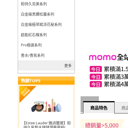
粉持久完美系列
白金級黑鑽松露系列
白金級極萃賦活花秘系列
超能紅石榴系列
Pro極速系列
香水/香氛系列
更多
熱銷TOP5
商品特色
商品
【Estee Lauder 雅詩蘭黛】粉
總銷量>5,000
持久氣墊水啵啵潤唇膏組(完