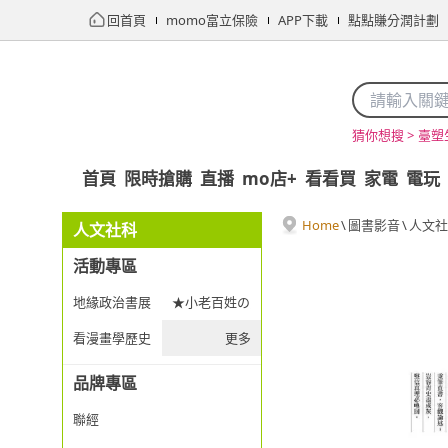
回首頁
momo富立保險
APP下載
點點賺分潤計劃
臺塑
猜你想搜 >
首頁
限時搶購
直播
mo店+
看看買
家電
電玩
Home
\
圖書影音
\
人文社
人文社科
活動專區
地緣政治書展
★小老百姓の民防生存課★
看漫畫學歷史
更多
品牌專區
聯經