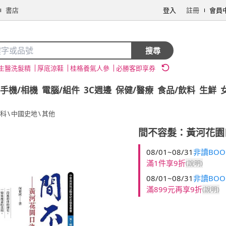
書店
登入
註冊
會員
搜尋
生醫洗髮精
厚底涼鞋
桂格養氣人參
必勝客即享券
手機/相機
電腦/組件
3C週邊
保健/醫療
食品/飲料
生鮮
科
\
中國史地
\
其他
間不容髮：黃河花園
08/01~08/31
非讀BOO
滿1件享9折
(說明)
08/01~08/31
非讀BOO
滿899元再享9折
(說明)