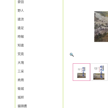
麥田
野人
遠流
遠足
時報
知遠
究竟
大塊
三采
商周
衛城
城邦
貓頭鷹