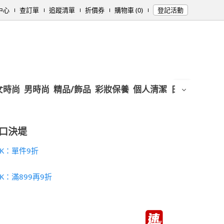
中心
查訂單
追蹤清單
折價券
購物車 (0)
登記活動
女時尚
男時尚
精品/飾品
彩妝保養
個人清潔
日用/紙品
母
口決堤
K：單件9折
K：滿899再9折