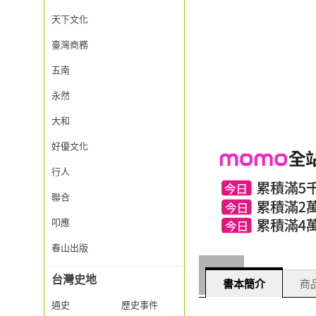
天下文化
臺灣商務
五南
永然
大和
好優文化
行人
聯合
叩應
春山出版
台灣史地
書本簡介
商品
通史
歷史事件