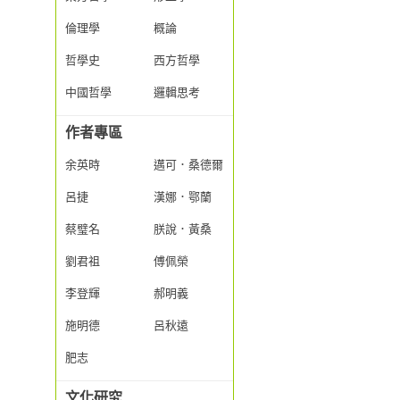
倫理學
概論
哲學史
西方哲學
中國哲學
邏輯思考
作者專區
余英時
邁可．桑德爾
呂捷
漢娜．鄂蘭
蔡璧名
朕說．黃桑
劉君祖
傅佩榮
李登輝
郝明義
施明德
呂秋遠
肥志
文化研究