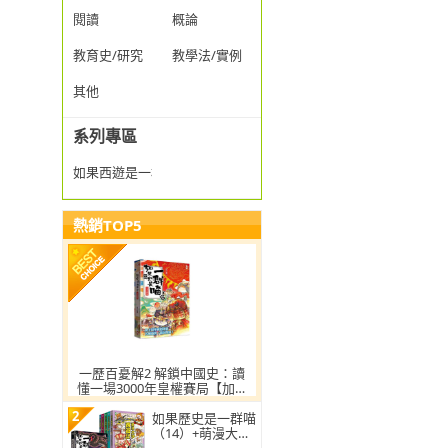
閱讀
概論
教育史/研究
教學法/實例
其他
系列專區
如果西遊是一群喵
熱銷TOP5
一歷百憂解2 解鎖中國史：讀
懂一場3000年皇權賽局【加贈
朝代大事年表 全彩拉頁】
2
如果歷史是一群喵
（14）+萌漫大話