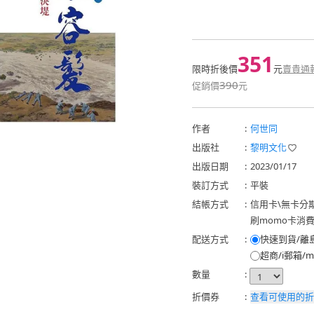
351
限時折後價
元
賣貴通
390
促銷價
元
作者
:
何世同
出版社
:
黎明文化
出版日期
:
2023/01/17
裝訂方式
:
平裝
結帳方式
:
信用卡
\
無卡分
刷momo卡消
配送方式
:
快速到貨/離
超商/i郵箱/m
數量
:
折價券
:
查看可使用的折