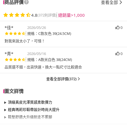
商品評價
查看全部
4.8
總銷量>1,000
(372則評價)
*佳*
2026/05/26
0
規格：C款灰色 39(24.5CM)
對我來說太小了，可惜！
*青*
2026/05/16
0
規格：A款米白色 38(24CM)
品質還不錯，出貨快速。換大一點尺寸比較適合
查看全部評價(372)
圖文詳情
頂級真皮光澤質感柔軟彈力
經典瑪莉珍鞋帶設計時尚大提升
鞋墊舒適大升級耐走不累腳