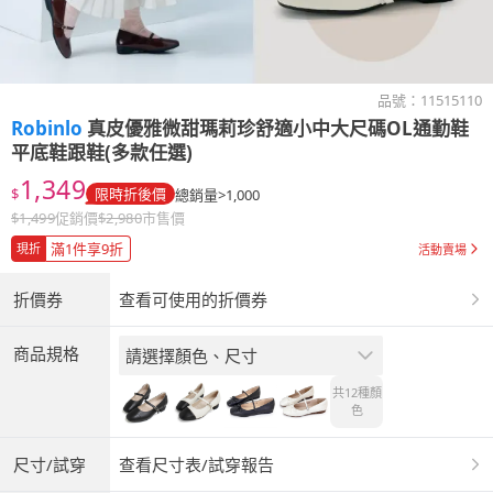
品號：
11515110
Robinlo
真皮優雅微甜瑪莉珍舒適小中大尺碼OL通勤鞋
平底鞋跟鞋(多款任選)
1,349
$
限時折後價
總銷量>1,000
$
1,499
促銷價
$
2,980
市售價
滿1件享9折
現折
活動賣場
折價券
查看可使用的折價券
商品規格
請選擇顏色、尺寸
共12種
顏
色
尺寸/試穿
查看尺寸表/試穿報告