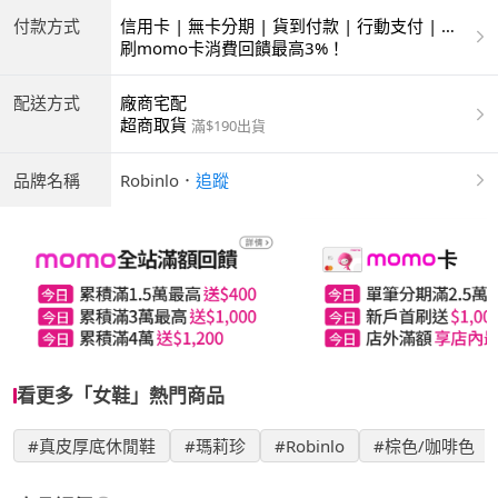
付款方式
信用卡 | 無卡分期 | 貨到付款 | 行動支付 | 超
商付款 | ATM | 銀聯卡
刷momo卡消費回饋最高3%！
配送方式
廠商宅配
超商取貨
滿$190出貨
品牌名稱
Robinlo
．
追蹤
看更多「女鞋」熱門商品
#真皮厚底休閒鞋
#瑪莉珍
#Robinlo
#棕色/咖啡色