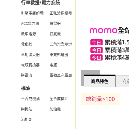
行車救援/電力系統
引擎電瓶超導線
正弦波逆變器
ACC電力線
繼電器
救車電源
打氣機
救車線
三角架警示燈
車用滅火器
車充點煙器
電瓶轉換器
電瓶
逆電流
電動車充電周邊
商品特色
商品
機油
總銷量>100
半合成機油
全合成機油
柴機油
加油機
添加劑