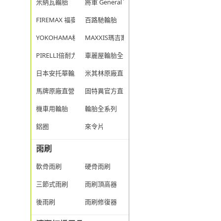
米納瓦輪胎
將軍 General Tire
FIREMAX 福麥斯
百路馳輪胎
YOKOHAMA橫濱
MAXXIS瑪吉斯
PIRELLI倍耐力
車麗屋輪胎全系列
日本安托華輪胎
米其林原廠直營
馬牌原廠直營
固特異官方直營
機車用輪胎
輪胎全系列
鋁圈
來令片
雨刷
軟骨雨刷
硬骨雨刷
三節式雨刷
雨刷頂高器
後雨刷
雨刷修復器