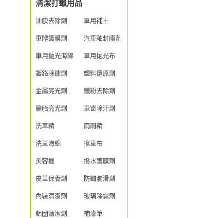
清潔打蠟用品
油膜去除劑
車用補土
車體鍍膜劑
汽車釉封膜劑
車用拋光海綿
車用拋光布
鍍鉻除鏽劑
塑料還原劑
金屬亮光劑
鐵粉去除劑
輪胎亮光劑
車窗除汙劑
洗車精
雨刷精
洗車海綿
擦車布
美容蠟
撥水鍍膜劑
皮革保養劑
防鏽潤滑劑
內裝清潔劑
玻璃除霧劑
鋁圈清潔劑
補漆筆