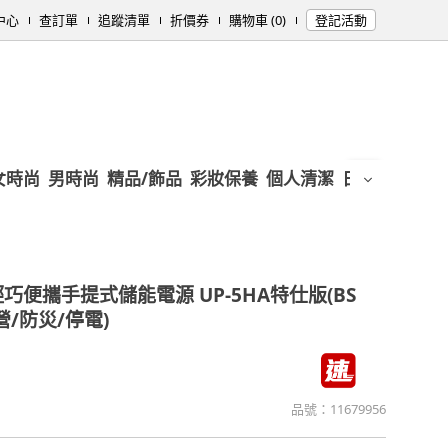
中心
查訂單
追蹤清單
折價券
購物車 (0)
登記活動
女時尚
男時尚
精品/飾品
彩妝保養
個人清潔
日用/紙品
母
C輕巧便攜手提式儲能電源 UP-5HA特仕版(BS
/防災/停電)
品號：
11679956