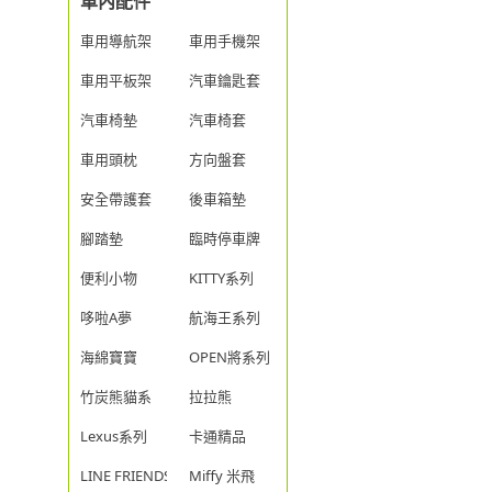
車內配件
車用導航架
車用手機架
車用平板架
汽車鑰匙套
汽車椅墊
汽車椅套
車用頭枕
方向盤套
安全帶護套
後車箱墊
腳踏墊
臨時停車牌
便利小物
KITTY系列
哆啦A夢
航海王系列
海綿寶寶
OPEN將系列
竹炭熊貓系
拉拉熊
Lexus系列
卡通精品
LINE FRIENDS
Miffy 米飛