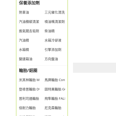
保養添加劑
煞車油
三元催化清洗劑
汽油積碳清潔劑
噴油嘴清潔劑
進氣閥去垢劑
柴油精
汽油精
水箱冷卻液
水箱精
引擎添加劑
變速箱油
方向盤油
輪胎/鋁圈
米其林輪胎 MICHELIN
馬牌輪胎 Continental
登祿普輪胎 DUNLOP
固特異輪胎 GOODYEAR
普利司通輪胎 BRIDGESTONE
飛隼輪胎 FALKEN
倍耐力輪胎
尼克森輪胎