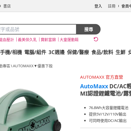
書店
登入
註冊
會員
搜尋
龍血壓計
義美保久乳
寶齡富錦
大童運動鞋
手機/相機
電腦/組件
3C週邊
保健/醫療
食品/飲料
生鮮
動專區
\
AUTOMAXX▼優惠下殺
AUTOMAXX 官方直營
AutoMaxx
DC/A
MI認證鋰鐵電池/露營
76.8Wh大容量鋰鐵電池
提供5V/12V/110V輸出
可同時使用DC/AC輸出