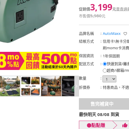
3,199
促銷價
元
賣貴通
5,980
市售價
元
品牌名稱
:
AutoMaxx
結帳方式
:
信用卡
\
無卡分
刷momo卡消
保固資訊
:
1年保固期
配送方式
:
快速到貨/離
超商/i郵箱/m
數量
:
折價券
:
特惠商品，不適
售完補貨中
最快明天 08/08 到貨
點點賺