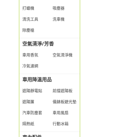
打蠟機
吸塵器
清洗工具
洗車機
除塵槍
空氣清淨/芳香
車用香氛
空氣清淨機
冷氣濾網
車用降溫用品
遮陽靜電貼
前擋遮陽板
遮陽簾
儀錶板避光墊
汽車防塵套
車用風扇
隔熱紙
行動冰箱