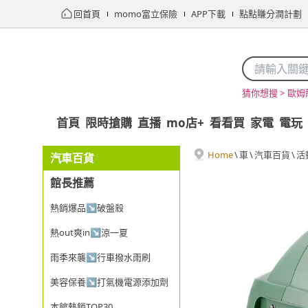
回首頁
momo富立保險
APP下載
點點賺分潤計劃
歐姆
猜你想搜 >
首頁
限時搶購
直播
mo店+
看看買
家電
電玩
Home
\
車
\
汽車百貨
\
活
汽車百貨
館長推薦
熱銷爆品↘破盤殺
熱out爽in↘涼一夏
雨季來襲↘行車撥水雨刷
美容保養↘打氣機電源添加劑
本館熱銷TOP30