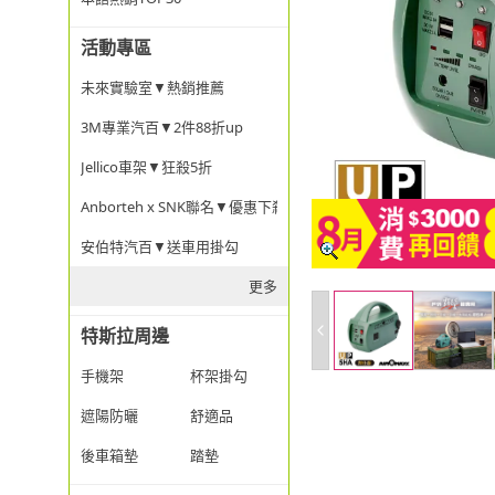
活動專區
未來實驗室▼熱銷推薦
3M專業汽百▼2件88折up
Jellico車架▼狂殺5折
Anborteh x SNK聯名▼優惠下殺
安伯特汽百▼送車用掛勾
更多
特斯拉周邊
手機架
杯架掛勾
遮陽防曬
舒適品
後車箱墊
踏墊