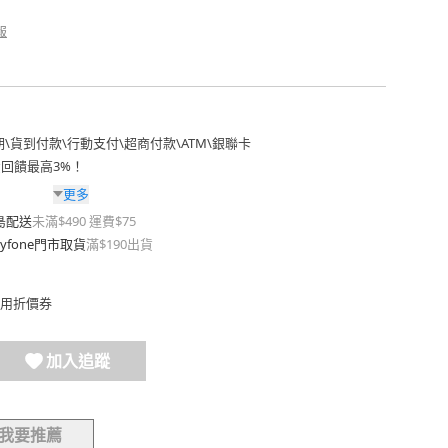
報
期
\
貨到付款
\
行動支付
\
超商付款
\
ATM
\
銀聯卡
費回饋最高3%！
更多
島配送
未滿$490 運費$75
yfone門市取貨
滿$190出貨
用折價券
加入追蹤
我要推薦