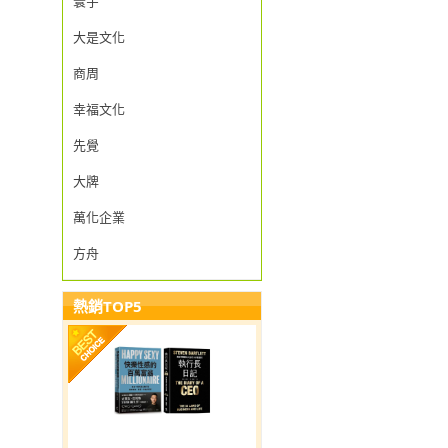
寰宇
大是文化
商周
幸福文化
先覺
大牌
萬化企業
方舟
熱銷TOP5