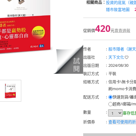
相關商品：
投資的底氣（親
隱市致富地圖
420
促銷價
元
賣貴通報
作者
:
股市隱者（謝天
出版社
:
天下文化
出版日期
:
2024/08/30
裝訂方式
:
平裝
結帳方式
:
信用卡
\
無卡分
刷momo卡消
配送方式
:
快速到貨/離
超商/i郵箱/m
數量
:
庫存低
折價券
:
查看可使用的折