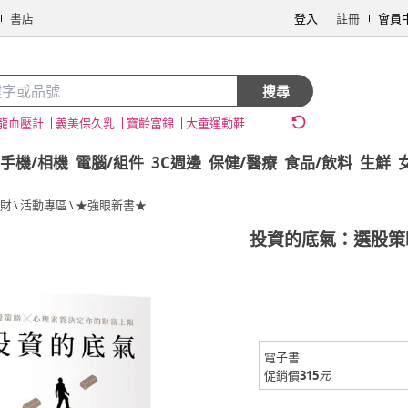
書店
登入
註冊
會員
搜尋
龍血壓計
義美保久乳
寶齡富錦
大童運動鞋
手機/相機
電腦/組件
3C週邊
保健/醫療
食品/飲料
生鮮
財
\
活動專區
\
★強眼新書★
投資的底氣：選股策
電子書
促銷價
315
元