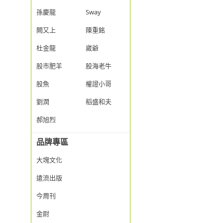
孫慶龍
Sway
闕又上
陳重銘
杜金龍
崴爺
股市肥羊
股海老牛
股魚
權證小哥
劉潤
稻盛和夫
郝旭烈
品牌專區
大塊文化
遠流出版
今周刊
金尉