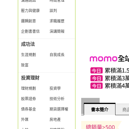
溝通說話
時間管理
壓力與健康
談判
邏輯創意
求職履歷
企劃書書信
演講簡報
成功法
生涯規劃
自我成長
致富
投資理財
理財規劃
投資學
股票證券
技術分析
債券基金
期貨選擇權
書本簡介
商品
外匯
房地產
總銷量>500