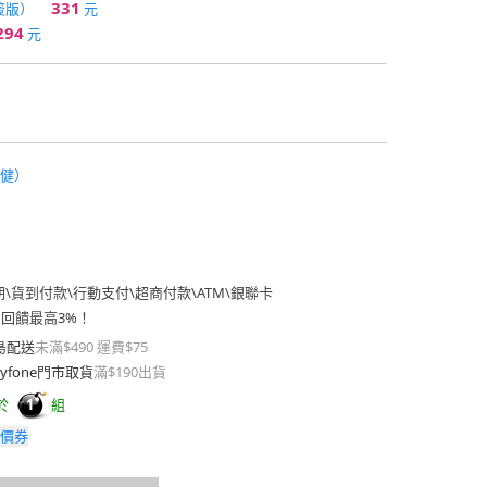
331
簽版）
元
294
元
健）
期
\
貨到付款
\
行動支付
\
超商付款
\
ATM
\
銀聯卡
費回饋最高3%！
島配送
未滿$490 運費$75
yfone門市取貨
滿$190出貨
於
組
1
價券