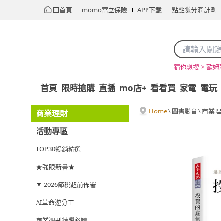
回首頁
momo富立保險
APP下載
點點賺分潤計劃
歐姆
猜你想搜 >
首頁
限時搶購
直播
mo店+
看看買
家電
電玩
Home
\
圖書影音
\
商業理
商業理財
活動專區
TOP30暢銷精選
★強眼新書★
▼ 2026節稅超前佈署
AI革命逆分工
商業週刊精選必讀