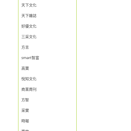
天下文化
天下雜誌
好優文化
三采文化
方言
smart智富
高寶
悅知文化
商業周刊
方智
采實
時報