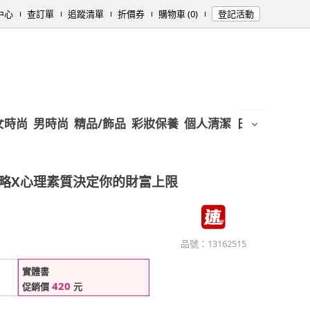
中心
查訂單
追蹤清單
折價券
購物車 (0)
登記活動
女時尚
男時尚
精品/飾品
彩妝保養
個人清潔
日用/紙品
母
略X心理素質決定你的財富上限
品號：
13162515
實體書
420
促銷價
元