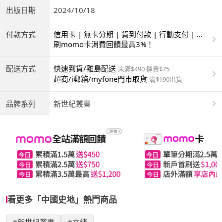
出版日期
2024/10/18
付款方式
信用卡 | 無卡分期 | 貨到付款 | 行動支付 | 超
商付款 | ATM | 銀聯卡
刷momo卡消費回饋最高3%！
配送方式
快速到貨/離島配送
未滿$490 運費$75
超商/i郵箱/myfone門市取貨
滿$190出貨
品牌系列
新世紀叢書
看更多「中國史地」熱門商品