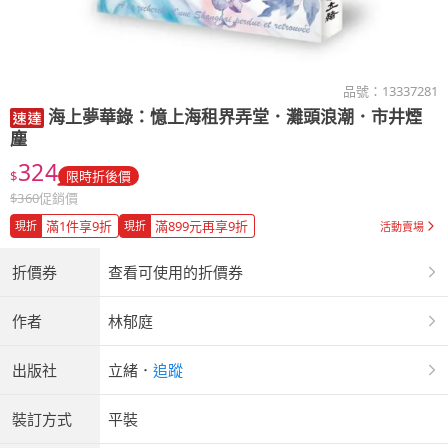
品號：
13337281
海上夢華錄：憶上海租界弄堂．灘頭浪潮．市井煙
塵
324
$
限時折後價
$
360
促銷價
滿1件享9折
滿899元再享9折
現折
現折
活動賣場
折價券
查看可使用的折價券
作者
林郁庭
出版社
立緒
．
追蹤
裝訂方式
平裝