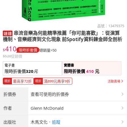
品號：
13479375
串流音樂為何能精準推薦「你可能喜歡」：從演算
機制、音樂經濟到文化現象 前Spotify資料鍊金師全剖析
410
$
限時折後價
總銷量>50
$
520
促銷價
電子書
實體書
限時折後價
320
元
限時折後價
410
元
最高享72折
滿899元再享9折
現折
現折
活動賣場
折價券
查看可使用的折價券
作者
Glenn McDonald
出版社
木馬文化
．
追蹤