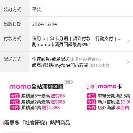
裝訂方式
平裝
出版日期
2024/12/04
付款方式
信用卡 | 無卡分期 | 貨到付款 | 行動支付 | 超
商付款 | ATM | 銀聯卡
刷momo卡消費回饋最高3%！
配送方式
快速到貨/離島配送
未滿$490 運費$75
超商/i郵箱/myfone門市取貨
滿$190出貨
看更多「社會研究」熱門商品