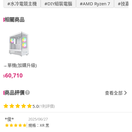
#水冷電競主機
#DIY組裝電腦
#AMD Ryzen 7
#技嘉
相關商品
→單機(加購升級)
60,710
$
商品評價
查看全部
5.0
(1則評價)
*俊*
2025/06/27
規格：XR 黑