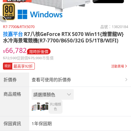
R7-7700&RTX5070
品號：
13820184
技嘉平台
R7八核GeForce RTX 5070 Win11{煌雷龍W}
水冷海景電競機(R7-7700/B650/32G D5/1TB/WIFI)
66,782
$
限時折後價
$
72,590
促銷價
$
75,990
市售價
最高享92折
現折
活動賣場
折價券
查看可使用的折價券
商品規格
請選擇顏色
共2種
顏
色
保固資訊
1年保固期