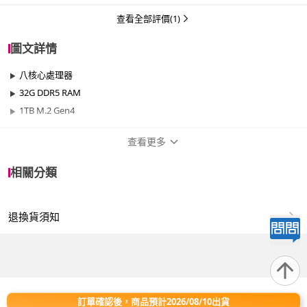
查看全部評價(1)
圖文詳情
八核心處理器
32G DDR5 RAM
1TB M.2 Gen4
查看更多
商品規格
相關分類
品牌名稱
技嘉平台
退換貨須知
效能
701W~1000W
晶片
RTX50系列
處理器
AMD Ryzen 7
訂單確認後，商品預計2026/08/10出貨