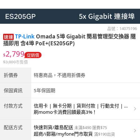
品號：
14075196
TP-Link
Omada 5埠 Gigabit 簡易管理型交換器 隨
插即用 含4埠 PoE+(ES205GP)
2,799
$
促銷價
$
3,800
市售價
折價券
特惠商品，不適用折價券
保固資訊
5年保固期
付款方式
信用卡 | 無卡分期 | 貨到付款 | 行動支付 | 超
商付款 | ATM | 銀聯卡
刷momo卡消費回饋最高3%！
配送方式
快速到貨/離島配送
未滿$490 運費$75
超商/i郵箱/myfone門市取貨
滿$190出貨