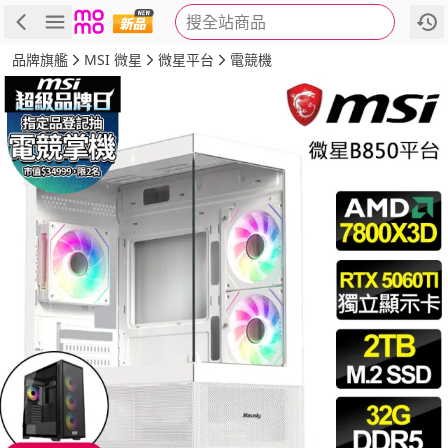
搜全站商品
商品
評價
詳情
規格
推薦
品牌旗艦
MSI 微星
微星平台
電競機