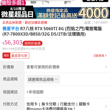
此商品無軟體，歡迎加購區選購
品號：
14114397
微星平台
R7八核 RTX 5060TI 8G {烈焰之門}電競電腦
(R7-7800X3D/B850/32G D5/2TB/法環適用)
56,303
$
限時折後價
$
61,199
促銷價
$
71,199
市售價
最高享92折
現折
活動賣場
折價券
查看可使用的折價券
商品規格
請選擇商品規格
保固資訊
1年保固期
付款方式
信用卡 | 無卡分期 | 行動支付 | 銀聯卡
刷momo卡消費回饋最高3%！