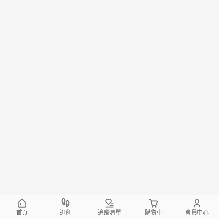
首頁
逛逛
追蹤清單
購物車
會員中心