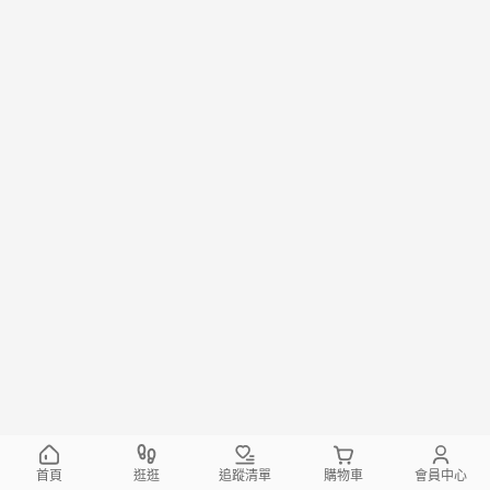
首頁
逛逛
追蹤清單
購物車
會員中心