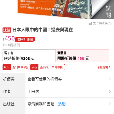
品號：
9912675
日本人眼中的中國：過去與現在
450
$
限時折後價
$
500
促銷價
電子書
實體書
限時折後價
308
元
限時折後價
450
元
滿1件享9折
滿899元再享9折
現折
現折
活動賣場
折價券
查看可使用的折價券
作者
上田信
出版社
臺灣商務印書館
．
追蹤