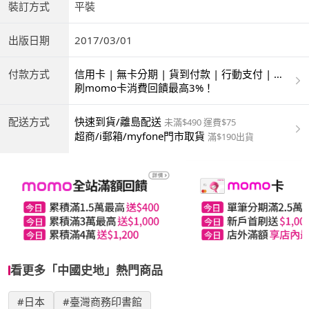
裝訂方式
平裝
出版日期
2017/03/01
付款方式
信用卡 | 無卡分期 | 貨到付款 | 行動支付 | 超
商付款 | ATM | 銀聯卡
刷momo卡消費回饋最高3%！
配送方式
快速到貨/離島配送
未滿$490 運費$75
超商/i郵箱/myfone門市取貨
滿$190出貨
看更多「中國史地」熱門商品
#日本
#臺灣商務印書館