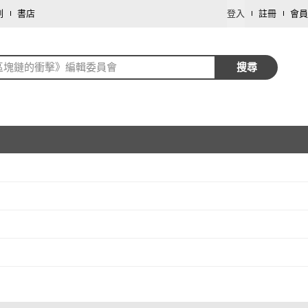
劃
書店
登入
註冊
會員
區塊鏈的衝擊》編輯委員會
搜尋
取消
取消