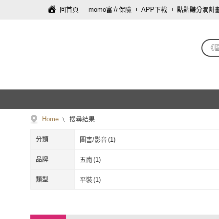
回首頁
momo富立保險
APP下載
點點賺分潤計
《
Home
搜尋結果
分類
圖書/影音
(
1
)
品牌
五南
(
1
)
五南
(
1
)
類型
平裝
(
1
)
平裝
(
1
)