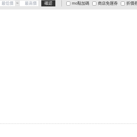
~
確認
mo點加碼
商店免運券
折價
大家電安心配
大家電快配
商
低溫宅配
定期配/分次配
貨
4
及以上
3
及以上
2
及