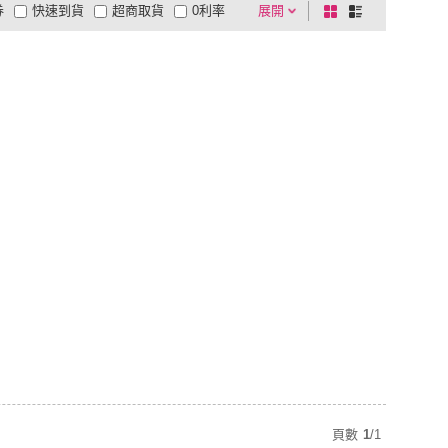
券
快速到貨
超商取貨
0利率
展開
棋
條
品有量
有影片
電視購物
盤
列
到付款
超商付款
5
式
式
以上
1
及以上
頁數
1
/
1