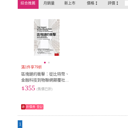
綜合推薦
月銷量
新上市
價格
評價
滿1件享79折
區塊鏈的衝擊：從比特幣、
金融科技到物聯網顛覆社會
結構的破壞性創新技術
355
(售價已折)
速
折價券
登記
1