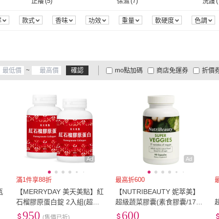
止癢
(
5
)
保濕
(
7
)
洗護
(
杏輝醫藥
(
8
)
Plantur 39
(
6
)
泰山
(
13
)
SUQQU
(
27
)
1028
(
白咖啡
(
4
)
美式咖啡
(
13
)
牛奶巧克力
(
13
)
包餡巧克力
(
10
)
泥膜
(
止癢
(
5
)
保濕
(
7
)
N95
(
6
)
一般口罩
(
9
)
群
款式
香味
功效
重量
軟硬度
色調
品牌定位
包裝組合
認證
口味
甜度
烘焙
泰山
(
13
)
SUQQU
(
27
)
秀
(
16
)
Timotei 蒂沐蝶
(
5
)
Wedar 薇達
(
22
)
ACA
牛奶巧克力
(
13
)
包餡巧克力
(
10
)
特級冷壓
(
13
)
初榨冷壓
(
22
)
平面
(
N95
(
6
)
一般口罩
(
9
)
 植村秀
(
16
)
Timotei 蒂沐蝶
(
5
)
Wedar 薇達
(
22
)
福樂
(
1
)
LOVITA 愛維他
(
4
)
Orijen
特級冷壓
(
13
)
初榨冷壓
(
22
)
單方
(
11
)
複方
(
7
)
無味
(
~
確認
mo點加碼
商店免運券
折價
)
福樂
(
1
)
LOVITA 愛維他
(
4
)
天地合補
(
9
)
UCC
(
6
)
肌研
(
單方
(
11
)
複方
(
7
)
麥片
(
8
)
純水
(
5
)
指甲
大家電安心配
大家電快配
商
低溫宅配
定期配/分次配
貨
天地合補
(
9
)
UCC
(
6
)
麥片
(
8
)
純水
(
5
)
4
及以上
3
及以上
2
及
Ad
Ad
滿1件享88折
最高折600
瓶
【MERRYDAY 美天美點】紅
【NUTRIBEAUTY 妮萃美】
石榴膠原蛋白錠 2入組(超微
超級蔬菜膠囊(素食膠囊/17種
分子魚鱗膠原蛋白/紅石榴萃
綜合蔬菜)
950
600
(售價已折)