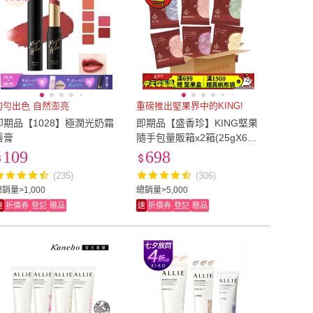
均勻出色 自然澎亮
重磅推出堅果界中的KING!
即期品【1028】極潤光奶霜
即期品【盛香珍】KING堅果
唇膏
隨手包量販箱x2箱(25gX60
包入)(綜合堅果/杏仁小魚) 散
109
698
裝堅果
(235)
(306)
銷量>1,000
總銷量>5,000
速
折價券
登記
贈品
速
折價券
登記
贈品