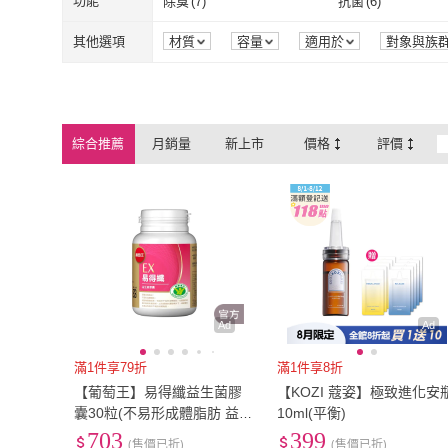
功能
除臭
(
7
)
抗菌
(
6
)
台糖生技
(
6
)
PBF
(
1
)
YOLU
(
7
)
草本之家
(
25
)
黑咖啡
(
20
)
三合一
(
13
)
精品咖啡
(
5
)
黑巧克力
(
35
)
除臭
(
7
)
抗菌
(
6
)
驅蟲
(
4
)
除蟲
(
4
)
其他選項
材質
容量
適用於
對象與族
保存方式
圖案
來源
顏色
YOLU
(
7
)
草本之家
(
25
)
illy
(
9
)
Shu uemura 植村
精品咖啡
(
5
)
黑巧克力
(
35
)
片狀面膜
(
17
)
生物纖維
(
9
)
驅蟲
(
4
)
除蟲
(
4
)
製造地
illy
(
9
)
Shu uemura
SKIN Technology
(
2
)
LAC 利維喜
(
4
)
片狀面膜
(
17
)
生物纖維
(
9
)
可以管灌
(
5
)
不可管灌
(
19
)
綜合推薦
月銷量
新上市
價格
評價
SKIN Technology
(
2
)
LAC 利維喜
(
4
Bonnie House 植享家
(
2
)
崇德發
(
3
)
可以管灌
(
5
)
不可管灌
(
19
)
液體
(
7
)
固體
(
6
)
Bonnie House 植享家
(
2
)
崇德發
(
3
)
Za
(
5
)
Trapa
(
5
)
液體
(
7
)
固體
(
6
)
一般
(
4
)
噴霧
(
4
)
Za
(
5
)
Trapa
(
5
)
一般
(
4
)
噴霧
(
4
)
Ad
Ad
滿1件享79折
滿1件享8折
【葡萄王】易得纖益生菌膠
【KOZI 蔻姿】極致進化安
囊30粒(不易形成體脂肪 益生
10ml(平衡)
菌膠囊)
703
399
(售價已折)
(售價已折)