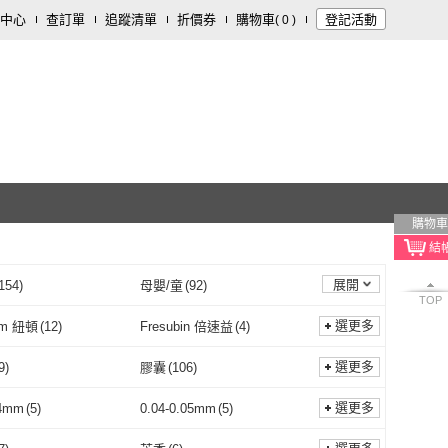
中心
查訂單
追蹤清單
折價券
購物車
登記活動
(
0
)
購物車
展開
154
)
母嬰/童
(
92
)
TOP
樂器
(
3
)
家電
(
1
)
選更多
am 紐頓
(
12
)
Fresubin 倍速益
(
4
)
Nutram 紐頓
(
12
)
Fresubin 倍速益
(
4
)
王
(
5
)
Relove
(
12
)
選更多
9
)
膠囊
(
106
)
葡萄王
(
5
)
Relove
(
12
)
bo
(
1
)
Avene 雅漾
(
16
)
軟糖
(
9
)
膠囊
(
106
)
150
)
蛋奶素
(
41
)
選更多
4mm
(
5
)
0.04-0.05mm
(
5
)
Le Labo
(
1
)
Avene 雅漾
(
16
)
N 麒麟
(
3
)
ELIXIR 怡麗絲爾
(
3
)
葷食
(
150
)
蛋奶素
(
41
)
咖啡
(
21
)
單品咖啡
(
5
)
50~54mm
(
5
)
0.04-0.05mm
(
5
)