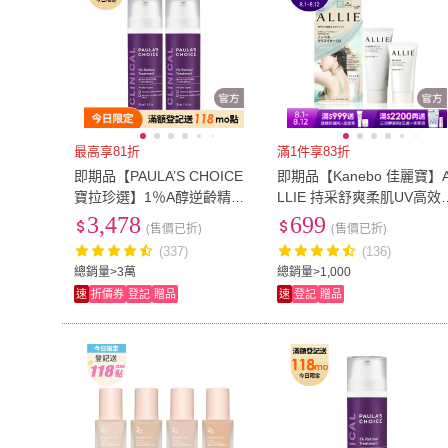
最高享81折
滿1件享83折
即期品【PAULA’S CHOICE
即期品【Kanebo 佳麗寶】
寶拉珍選】1％A醇逆齡精華
LLIE 持采舒爽柔肌UV高效
乳30ml 2入組
曬水凝乳買大送小組 (微涼
3,478
699
(售價已折)
(售價已折)
感)
(337)
(136)
總銷量>3萬
總銷量>1,000
速
折價券
登記
贈品
速
登記
贈品