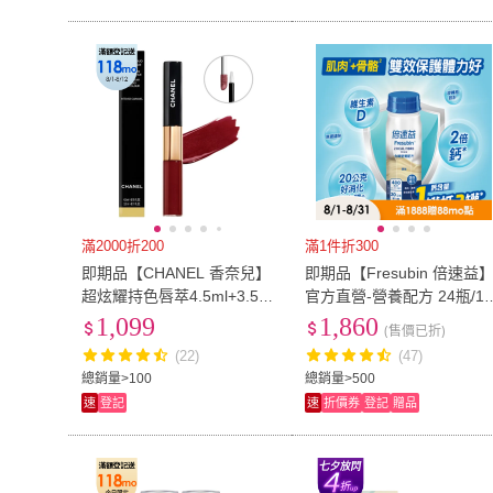
滿2000折200
滿1件折300
即期品【CHANEL 香奈兒】
即期品【Fresubin 倍速益
超炫耀持色唇萃4.5ml+3.5ml
官方直營-營養配方 24瓶/1
#180紅玉烏龍(雙頭唇釉-國
箱-原味(肌肉1+骨骼2 雙效
1,099
1,860
(售價已折)
際航空版)
護體力好)
(22)
(47)
總銷量>100
總銷量>500
速
登記
速
折價券
登記
贈品