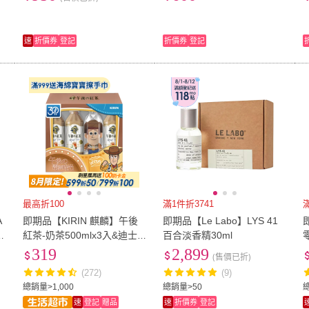
取/山茶花籽)
速
折價券
登記
折價券
登記
最高折100
滿1件折3741
A
即期品【KIRIN 麒麟】午後
即期品【Le Labo】LYS 41
乳
紅茶-奶茶500mlx3入&迪士
百合淡香精30ml
尼手指玩偶胡迪款
319
2,899
(售價已折)
(272)
(9)
總銷量>1,000
總銷量>50
總
速
登記
贈品
速
折價券
登記