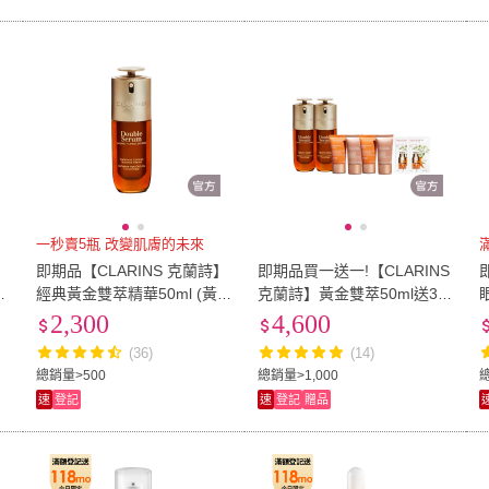
一秒賣5瓶 改變肌膚的未來
】
即期品【CLARINS 克蘭詩】
即期品買一送一!【CLARINS
經典黃金雙萃精華50ml (黃
克蘭詩】黃金雙萃50ml送3禮
保
金雙萃緊緻光采組/黃金雙激
(效期2027.03)
2,300
4,600
萃)
(36)
(14)
總銷量>500
總銷量>1,000
速
登記
速
登記
贈品