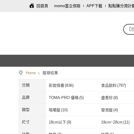
回首頁
momo富立保險
APP下載
點點賺分潤計
【
Home
搜尋結果
分類
彩妝保養
(
836
)
食品飲料
(
787
)
家庭清潔/紙品
(
79
)
生鮮低溫食品
(
26
)
品牌
TOMA-PRO 優格
(
5
)
盛香珍
(
8
)
資訊電腦
(
1
)
寢具傢飾
(
1
)
TOMA-PRO 優格
(
5
)
盛香珍
(
8
)
Kanebo 佳麗寶
(
26
)
QUAKER 桂格
(
15
)
類型
咀嚼錠
(
10
)
發泡錠
(
4
)
Kanebo 佳麗寶
(
26
)
QUAKER 桂
亞培
(
13
)
娘家
(
8
)
咀嚼錠
(
10
)
發泡錠
(
4
)
飲品
(
40
)
液體
(
17
)
尺寸
18cm以下
(
9
)
19cm~28cm
(
11
)
亞培
(
13
)
娘家
(
8
)
台糖生技
(
6
)
PBF
(
1
)
飲品
(
40
)
液體
(
17
)
黑咖啡
(
20
)
三合一
(
13
)
18cm以下
(
9
)
19cm~28cm
(