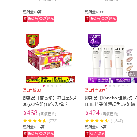
總銷量>3萬
總銷量>100
速
折價券
登記
贈品
速
折價券
登記
贈品
滿1件折30
滿1件享83折
即期品【盛香珍】每日堅果4
即期品【Kanebo 佳麗寶】
00gX2盒組(16包入/盒-量販
LLIE 持采濾鏡調色UV防曬
盒/綜合堅果/腰果)送禮推薦
40g(多款任選_潤色防曬)
468
424
(售價已折)
(售價已折)
伴手禮 堅果盒 隨手包
(772)
(1,347)
總銷量>1.5萬
總銷量>1.5萬
速
折價券
登記
贈品
速
登記
贈品