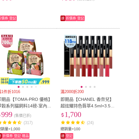
胜肽)
折價券
登記
速
折價券
登記
滿1件折1016
滿2000折200
即期品【TOMA-PRO 優格】
即期品【CHANEL 香奈兒】
零穀系列貓飼料14磅-室內貓/
超炫耀持色唇萃4.5ml+3.5ml
5種魚/鮭魚三款任選(貓乾糧
任1入(雙頭唇釉多色任選-國
999
1,700
(售價已折)
全齡貓)
際航空版)
(317)
(24)
銷量>1,000
總銷量>100
速
折價券
登記
贈品
速
登記