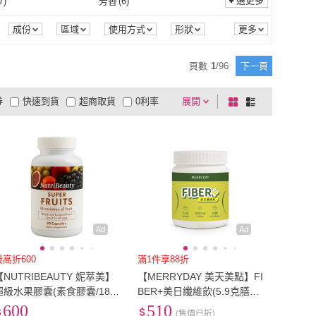
選更多
7
)
芳香
(
6
)
KIRIN 麒麟
(
3
)
ELIXIR 怡麗絲爾
(
3
)
17
)
桂格完膳
(
2
)
義式咖啡
(
21
)
單品咖啡
(
5
)
8
)
凍膜
(
5
)
洗護
(
7
)
芳香
(
6
)
成份
區域
使用方式
形狀
度
品種
濃度
商品來源
1028
(
17
)
桂格完膳
(
2
)
NA
(
2
)
BOTANIST
(
8
)
泥膜
(
8
)
凍膜
(
5
)
11
)
立體
(
21
)
頁數
1
/
96
下一頁
ACANA
(
2
)
BOTANIST
(
8
)
(
5
)
VENTUNO
(
5
)
平面
(
11
)
立體
(
21
)
8
)
涼感
(
7
)
券
快速到貨
超商取貨
0利率
展開
棋
條
Orijen
(
5
)
VENTUNO
(
5
)
9
)
LA MER 海洋拉娜
(
20
)
無味
(
8
)
涼感
(
7
)
貼片
(
5
)
一般
(
5
)
品有量
有影片
電視購物
盤
列
到付款
超商付款
5
式
式
肌研
(
9
)
LA MER 海洋拉娜
(
20
)
指甲貼片
(
5
)
一般
(
5
)
以上
1
及以上
Ad
Ad
最高折600
滿1件享88折
【NUTRIBEAUTY 妮萃美】
【MERRYDAY 美天美點】FI
超級水果膠囊(素食膠囊/18種
BER+美日纖維飲(5.9克膳食
綜合水果)
纖維+5000mg酵素水解膠原
600
510
(售價已折)