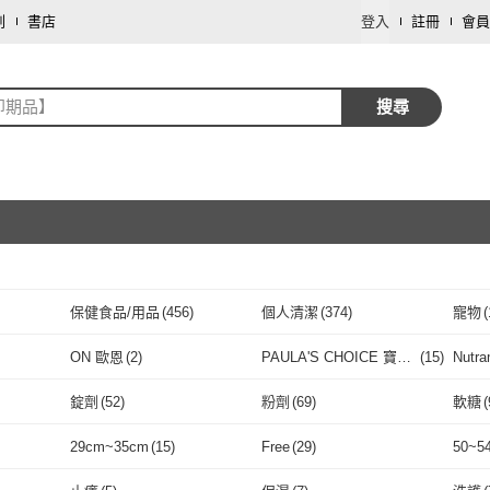
劃
書店
登入
註冊
會員
即期品】
搜尋
保健食品/用品
(
456
)
個人清潔
(
374
)
寵物
(
取消
餐廚用品
(
5
)
飾品配件
(
3
)
文具
ON 歐恩
(
2
)
PAULA'S CHOICE 寶拉
(
15
)
Nutr
珍選
取消
修繕裝潢
(
1
)
運動用品/器材
(
1
)
ON 歐恩
(
2
)
PAULA'S CHOICE 寶
(
15
)
CLARINS 克蘭詩
(
3
)
白蘭氏
(
4
)
葡萄
錠劑
(
52
)
粉劑
(
69
)
軟糖
(
拉珍選
格
(
15
)
CLARINS 克蘭詩
(
3
)
白蘭氏
取消
(
4
)
Suntory 三得利
(
4
)
OILOLIVIA
(
1
)
Le La
錠劑
(
52
)
粉劑
(
69
)
凍狀
(
24
)
素食
(
100
)
葷食
(
29cm~35cm
(
15
)
Free
(
29
)
50~5
Suntory 三得利
(
4
)
OILOLIVIA
(
1
)
杏輝醫藥
(
8
)
Plantur 39
(
6
)
KIRI
凍狀
(
24
)
素食
取消
(
100
)
白咖啡
(
4
)
美式咖啡
(
13
)
義式
11
)
29cm~35cm
(
15
)
Free
(
29
)