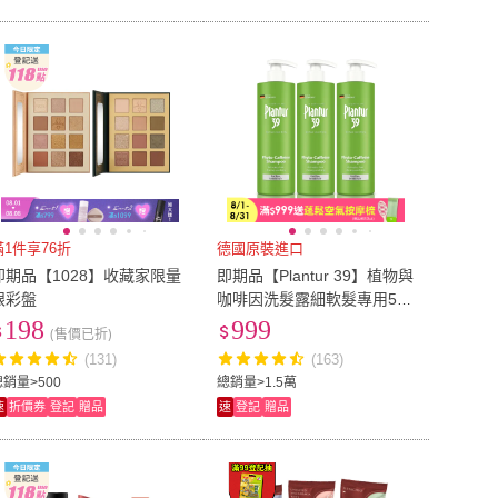
滿1件享76折
德國原裝進口
即期品【1028】收藏家限量
即期品【Plantur 39】植物與
眼彩盤
咖啡因洗髮露細軟髮專用500
ml(三入組) 效期2027/02
198
999
(售價已折)
(131)
(163)
總銷量>500
總銷量>1.5萬
速
折價券
登記
贈品
速
登記
贈品