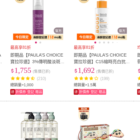
最高享81折
最高享81折
A
即期品【PAULA’S CHOICE
即期品【PAULA’S CHOICE
防
寶拉珍選】3%傳明酸淡斑喚
寶拉珍選】C15縮時亮白抗
白精華乳30ml
氧精萃20ml
1,755
1,692
(售價已折)
(售價已折)
(210)
(199)
總銷量>1,000
總銷量>1.5萬
總
速
折價券
登記
贈品
速
折價券
登記
贈品