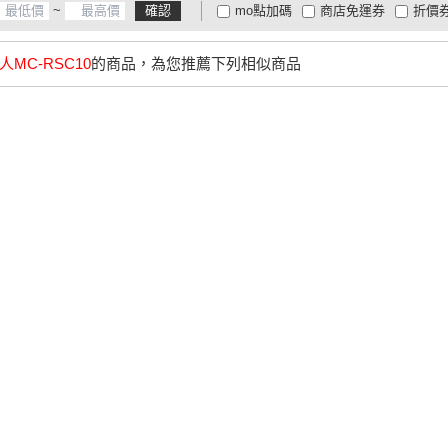
~
確認
mo點加碼
商店免運券
折價
大家電安心配
大家電快配
商
低溫宅配
定期配/分次配
貨
人MC-RSC10
的商品，為您推薦下列相似商品
4
及以上
3
及以上
2
及