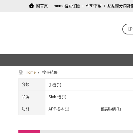
回首頁
momo富立保險
APP下載
點點賺分潤計
【P
Home
搜尋結果
分類
手機
(
1
)
品牌
Sioh 惜
(
1
)
Sioh 惜
(
1
)
功能
APP搖控
(
1
)
智慧聯網
(
1
)
APP搖控
(
1
)
智慧聯網
(
1
)
無聲音
(
1
)
無聲音
(
1
)