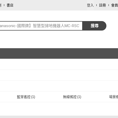
劃
書店
登入
註冊
會員
anasonic-國際牌】智慧型掃地機器人MC-RSC10
搜尋
取消
取消
藍芽遙控
(
1
)
無線搖控
(
1
)
場景
藍芽遙控
(
1
)
無線搖控
(
1
)