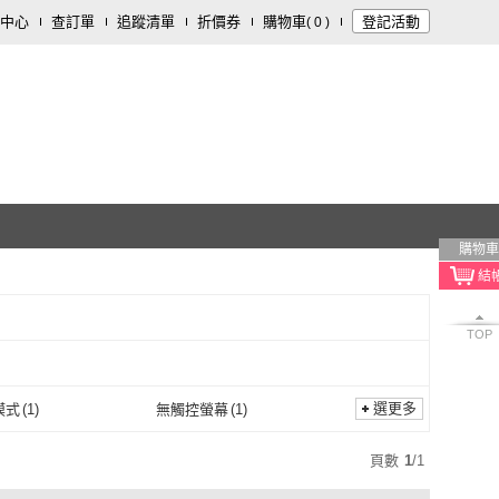
中心
查訂單
追蹤清單
折價券
購物車
登記活動
(
0
)
購物車
TOP
選更多
模式
(
1
)
無觸控螢幕
(
1
)
場景模式
(
1
)
無觸控螢幕
(
1
)
頁數
1
/
1