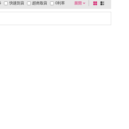
券
快速到貨
超商取貨
0利率
展開
棋
條
品有量
有影片
電視購物
盤
列
到付款
超商付款
5
式
式
以上
1
及以上