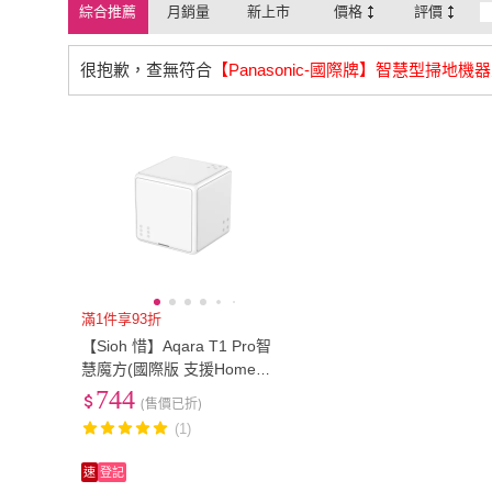
綜合推薦
月銷量
新上市
價格
評價
很抱歉，查無符合
【Panasonic-國際牌】智慧型掃地機器
滿1件享93折
【Sioh 惜】Aqara T1 Pro智
慧魔方(國際版 支援HomeKi
t)
744
(售價已折)
(1)
速
登記