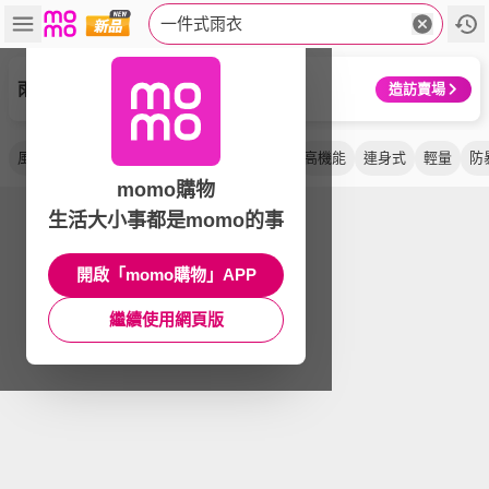
一件式雨衣
雨傘王
造訪賣場
風雨衣
雙拉鍊
前開式
背包款
側開
高機能
連身式
輕量
防
momo購物
生活大小事都是momo的事
開啟「momo購物」APP
繼續使用網頁版