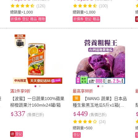
(126)
(100)
總銷量>1,000
總銷量>1,000
總
折價券
登記
贈品
贈險
折價券
登記
贈品
滿1件享9折
最高享88折
蔬
【波蜜】一日蔬果100%蘋果
【WANG 蔬果】日本品
飲
柳橙蔬果汁160mlx24罐/箱
種生紫黑玉地瓜5斤x1箱(農
2
民直配)
盒
337
449
(售價已折)
(售價已折)
(24)
總銷量>500
總
速
登記
登記