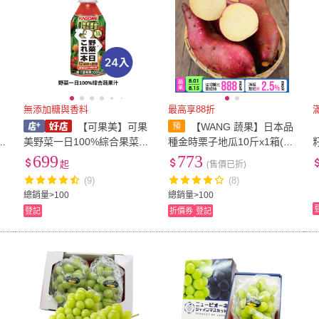
無添加糖與香料
最高享88折
【可果美】可果
【WANG 蔬果】日本品
美野菜一日100%綜合果菜汁
種金時栗子地瓜10斤x1箱(農
280ml(綜合蔬果汁)24入48入
民直配)
699
773
起
(售價已折)
番茄汁 果汁 果菜汁 飲料 箱
(9)
(8)
出 宅配【濠氣老闆】
總銷量>100
總銷量>100
登記
折價券
登記