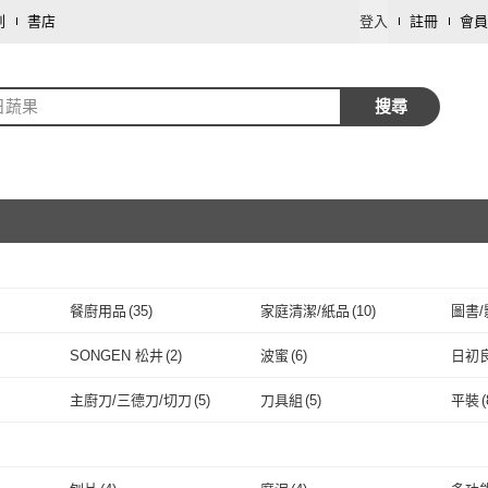
劃
書店
登入
註冊
會員
日蔬果
搜尋
餐廚用品
(
35
)
家庭清潔/紙品
(
10
)
圖書/
取消
家電
(
2
)
數位內容
(
2
)
保健
SONGEN 松井
(
2
)
波蜜
(
6
)
日初
取消
50
)
SONGEN 松井
(
2
)
波蜜
(
6
)
KEEMAKE 極
(
11
)
KAI 貝印
(
6
)
果之
主廚刀/三德刀/切刀
(
5
)
刀具組
(
5
)
平裝
(
KEEMAKE 極
(
11
)
KAI 貝印
取消
(
6
)
蔬菜之家
(
2
)
下村工業
(
1
)
雞仔
主廚刀/三德刀/切刀
(
5
)
刀具組
(
5
)
固體
(
4
)
粉劑
(
2
)
液體
(
蔬菜之家
(
2
)
下村工業
(
1
)
OP
(
1
)
白蘭
(
1
)
風車
固體
(
4
)
粉劑
取消
(
2
)
無標記
(
1
)
旋鈕式
(
1
)