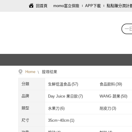
回首頁
momo富立保險
APP下載
點點賺分潤計
一
Home
搜尋結果
分類
生鮮低溫食品
(
57
)
食品飲料
(
39
)
寵物
(
5
)
園藝
(
3
)
品牌
Day Juice 果日飲
(
7
)
WANG 蔬果
(
50
)
寢具傢飾
(
1
)
Day Juice 果日飲
(
7
)
WANG 蔬果
(
小兒利撒爾
(
2
)
韓味不二
(
2
)
類型
水果刀
(
6
)
削皮刀
(
3
)
小兒利撒爾
(
2
)
韓味不二
(
2
)
US BABY 優生
(
1
)
ALPHAX
(
1
)
水果刀
(
6
)
削皮刀
(
3
)
水
(
1
)
凝膠
(
1
)
尺寸
35cm~40cm
(
1
)
US BABY 優生
(
1
)
ALPHAX
(
1
)
GOOD LIFE 品好生活
(
4
)
nac nac
(
2
)
水
(
1
)
凝膠
(
1
)
葉菜類
(
1
)
主體
(
1
)
35cm~40cm
(
1
)