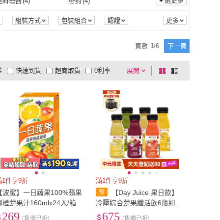
選更多
能料理器
(
4
)
密封
(
4
)
風車圖書
(
1
)
YOLE 悠樂居
(
2
)
文化
(
1
)
momoBOOK
(
2
)
多功能料理器
(
4
)
密封
(
4
)
組裝方式
包裝組合
認證
崧燁文化
(
1
)
momoBOOK
(
2
)
餐飲食材行
(
2
)
春子家
(
1
)
頁數
1
/
6
下一頁
蘭陽餐飲食材行
(
2
)
春子家
(
1
)
券
快速到貨
超商取貨
0利率
展開
棋
條
品有量
有影片
電視購物
盤
列
到付款
超商付款
5
式
式
以上
1
及以上
滿1件享9折
滿1件享9折
【波蜜】一日蔬果100%蘋果
【Day Juice 果日飲】
柳橙蔬果汁160mlx24入/箱
冷壓綜合蔬果纖活飲6瓶組(7
-12號各1瓶-共6瓶)
269
675
(售價已折)
(售價已折)