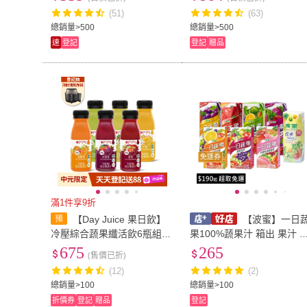
(51)
(63)
總銷量>500
總銷量>500
速
登記
登記
贈品
免運券
滿1件享9折
【Day Juice 果日飲】
【波蜜】一日
冷壓綜合蔬果纖活飲6瓶組(1
果100%蔬果汁 箱出 果汁 
-6號各1瓶-共6瓶)
料 (250mlx18入) / (160mlx
675
265
(售價已折)
4入)【和泰美妝】
(12)
(2)
總銷量>100
總銷量>100
折價券
登記
贈品
登記