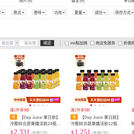
刨片
(
4
)
磨泥
(
4
)
多功
OP
(
1
)
白蘭
(
1
)
和平
(
1
)
蘋果屋
(
1
)
崧燁
無標記
(
1
)
旋鈕式
(
1
)
刨片
(
4
)
磨泥
(
4
)
有透氣孔
(
2
)
群
款式
香味
功效
重量
成份
保存方式
和平
(
1
)
蘋果屋
(
1
)
1
)
1St PLAYER
(
1
)
大叔嚴選
(
1
)
蘭陽
有透氣孔
(
2
)
宜日宜酵
(
1
)
1St PLAYER
(
1
)
大叔嚴選
(
1
)
~
確認
mo點加碼
商店免運券
折價
大家電安心配
大家電快配
商
低溫宅配
定期配/分次配
貨
4
及以上
3
及以上
2
及
滿1件享9折
滿1件享9折
【Day Juice 果日飲】
【Day Juice 果日飲】
瓶
冷壓綜合蔬果纖活飲24瓶組
冷壓綜合蔬果纖活飲12瓶組
(1-12號各2瓶-共24瓶)
(1-12號各1瓶-共12瓶)
2,331
1,251
(售價已折)
(售價已折)