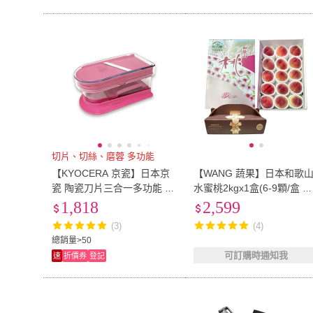
切片、切絲、磨蓉 多功能
【KYOCERA 京瓷】日本京
【WANG 蔬果】日本和歌
瓷 陶瓷刀片三合一多功能 蔬
水蜜桃2kgx1盒(6-9顆/盒 禮
果刨絲 切片 搗碎 料理器-粉
盒組/空運直送)
1,818
2,599
(日本製)
(3)
(4)
總銷量>50
可訂購時通知我
速
折價券
登記