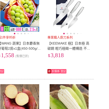
滿1件享85折
專業職人廚刀系列
【WANG 蔬果】日本麝香無
【KEEMAKE 極】日本極 高
籽葡萄2房x1盒(450-500g/串
碳鋼 輕巧極緻一體構造 不鏽
禮盒/空運直送)
鋼刀-3入組(三德+蔬果小刀
1,558
3,818
(售價已折)
+牛刀)
登記
速
折價券
登記