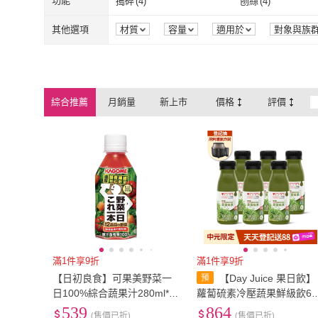
功能
搗碎
(
4
)
刨絲
(
4
)
GOOD LIFE 品好生活
(
4
)
nac nac
(
2
)
三悅文化
(
1
)
采實文化
(
1
)
葉菜類
(
1
)
主體
(
1
)
搗碎
(
4
)
刨絲
(
4
)
瀝水
(
2
)
可堆疊
(
4
)
其他選項
材質
容量
適用於
對象與族
效能
甜度
三悅文化
(
1
)
采實文化
(
1
)
AHOYE
(
1
)
yiriyijiao 宜日宜酵
(
瀝水
(
2
)
可堆疊
(
4
)
AHOYE
(
1
)
yiriyijiao 
日日鮮
(
3
)
綜合推薦
月銷量
新上市
價格
評價
日日鮮
(
3
)
滿1件享9折
滿1件享9折
【日初良食】可果美野菜一
【Day Juice 果日飲】
日100%綜合蔬果汁280ml*2
蘿蔔硫素冷壓蔬果鮮級飲6
4/箱(日系果汁風味)
組(鮮級1號*6瓶)
539
864
(售價已折)
(售價已折)