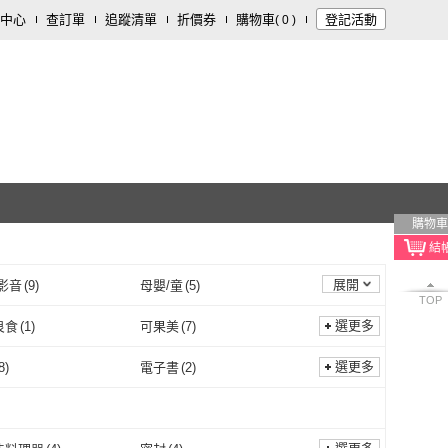
中心
查訂單
追蹤清單
折價券
購物車
登記活動
(
0
)
購物車
展開
影音
(
9
)
母嬰/童
(
5
)
TOP
食品/用品
(
1
)
鞋/包/箱
(
1
)
選更多
良食
(
1
)
可果美
(
7
)
日初良食
(
1
)
可果美
(
7
)
蔬
(
2
)
日日幸福
(
4
)
選更多
8
)
電子書
(
2
)
果之蔬
(
2
)
日日幸福
(
4
)
牌
(
2
)
Suntory 三得利
(
2
)
平裝
(
8
)
電子書
(
2
)
1
)
素食
(
2
)
雞仔牌
(
2
)
Suntory 三得利
(
2
)
圖書
(
1
)
YOLE 悠樂居
(
2
)
液體
(
1
)
素食
(
2
)