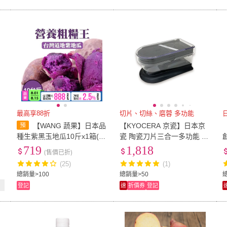
最高享88折
切片、切絲、磨蓉 多功能
山
【WANG 蔬果】日本品
【KYOCERA 京瓷】日本京
種生紫黑玉地瓜10斤x1箱(農
瓷 陶瓷刀片三合一多功能 蔬
民直配)
果刨絲 切片 搗碎 料理器-黑
719
1,818
(售價已折)
(日本製)
(25)
(1)
總銷量>100
總銷量>50
登記
速
折價券
登記