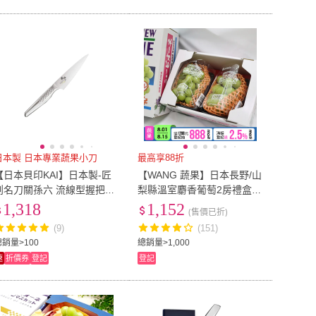
日本製 日本專業蔬果小刀
最高享88折
【日本貝印KAI】日本製-匠
【WANG 蔬果】日本長野/山
創名刀關孫六 流線型握把一
梨縣溫室麝香葡萄2房禮盒x1
體成型不鏽鋼刀-12cm(蔬果
盒(350-400g/串 水果禮盒/三
1,318
1,152
(售價已折)
小刀)
節禮盒)
(9)
(151)
總銷量>100
總銷量>1,000
速
折價券
登記
登記