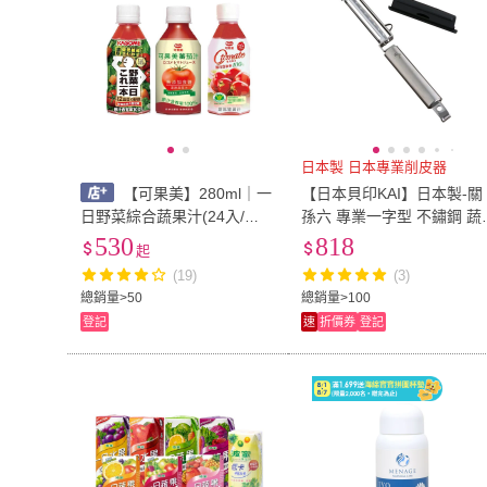
日本製 日本專業削皮器
【可果美】280ml｜一
【日本貝印KAI】日本製-關
日野菜綜合蔬果汁(24入/
孫六 專業一字型 不鏽鋼 蔬
箱)、100%蕃茄檸檬汁(24入/
果削皮器 刨刀 去皮刀 可拆
530
818
起
箱)、100%無鹽番茄汁(24入/
洗(附刀片保護蓋)
(19)
(3)
箱)
總銷量>50
總銷量>100
登記
速
折價券
登記